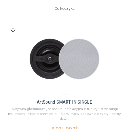
Do koszyka
ArtSound SMART IN SINGLE
Aktywna głośnikowa jednostka instalacyjna z funkcją streamingu i
multiroom Mocne brzmienie – 60 W mocy zapewnia czysty i pełny
dźw...
3 074,00 zł