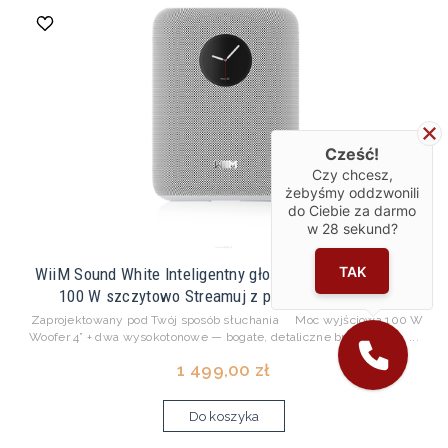
Cześć!
Czy chcesz,
żebyśmy oddzwonili
do Ciebie za darmo
w
28
sekund?
TAK
WiiM Sound White Inteligentny głośnik • 24-bit/192 kHz
100 W szczytowo Streamuj z ponad 20 serwis...
Zaprojektowany pod Twój sposób słuchania Moc wyjściowa 100 W
Woofer 4” + dwa wysokotonowe — bogate, detaliczne brzmienie. ...
1 499,00 zł
Do koszyka