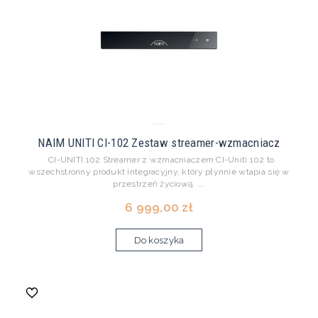
NAIM UNITI CI-102 Zestaw streamer-wzmacniacz
CI-UNITI 102 Streamer z wzmacniaczem CI-Uniti 102 to
wszechstronny produkt integracyjny, który płynnie wtapia się w
przestrzeń życiową. ...
6 999,00 zł
Do koszyka