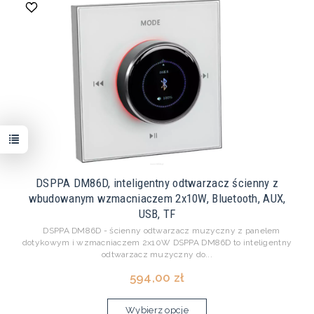
DSPPA DM86D, inteligentny odtwarzacz ścienny z
wbudowanym wzmacniaczem 2x10W, Bluetooth, AUX,
USB, TF
DSPPA DM86D - ścienny odtwarzacz muzyczny z panelem
dotykowym i wzmacniaczem 2x10W DSPPA DM86D to inteligentny
odtwarzacz muzyczny do...
594,00 zł
Wybierz opcje