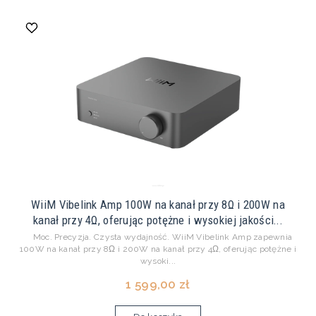
WiiM Vibelink Amp 100W na kanał przy 8Ω i 200W na
kanał przy 4Ω, oferując potężne i wysokiej jakości...
Moc. Precyzja. Czysta wydajność. WiiM Vibelink Amp zapewnia
100W na kanał przy 8Ω i 200W na kanał przy 4Ω, oferując potężne i
wysoki...
1 599,00 zł