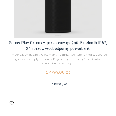
Sonos Play Czarny – przenośny głośnik Bluetooth IP67,
24h pracy, wodoodporny, powerbank
Imponujący dźwięk. Optymalny rozmiar. Od kuchennej wyspy po
górskie szczyty — Sonos Play oferuje imponujący dźwięk
stereofoniczny i głę...
1 499,00 zł
Do koszyka