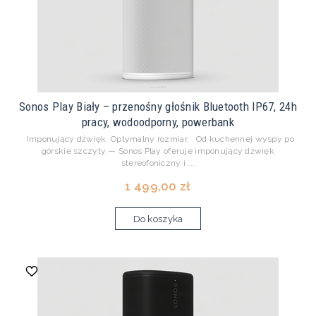
Sonos Play Biały – przenośny głośnik Bluetooth IP67, 24h
pracy, wodoodporny, powerbank
Imponujący dźwięk. Optymalny rozmiar. Od kuchennej wyspy po
górskie szczyty — Sonos Play oferuje imponujący dźwięk
stereofoniczny i ...
1 499,00 zł
Do koszyka