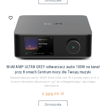
Do koszyka
WiiM AMP ULTRA GREY odtwarzacz audio 100W na kanał
przy 8 omach Centrum mocy dla Twojej muzyki
Najważniejsze cechy WiiM Amp Ultra 100 W czystej mocy hi-fi z
żywym ekranem dotykowym 3,5" do inteligentnego i płynnego
sterowania ...
2 599,00 zł
Do koszyka