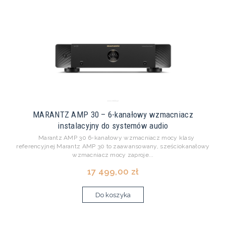
MARANTZ AMP 30 – 6-kanałowy wzmacniacz
instalacyjny do systemów audio
Marantz AMP 30 6-kanałowy wzmacniacz mocy klasy
referencyjnej Marantz AMP 30 to zaawansowany, sześciokanałowy
wzmacniacz mocy zaproje...
17 499,00 zł
Do koszyka