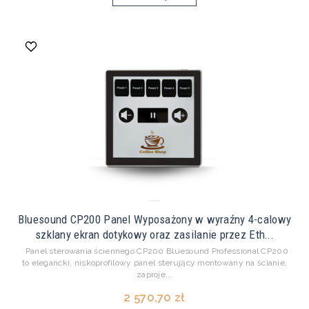
Bluesound CP200 Panel Wyposażony w wyraźny 4-calowy
szklany ekran dotykowy oraz zasilanie przez Eth...
Panel sterowania ściennego CP200 Bluesound Professional CP200
to elegancki, niskoprofilowy panel sterujący montowany na ścianie,
zaproje...
2 570,70 zł