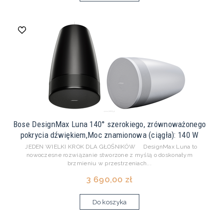
Bose DesignMax Luna 140° szerokiego, zrównoważonego
pokrycia dźwiękiem,Moc znamionowa (ciągła): 140 W
JEDEN WIELKI KROK DLA GŁOŚNIKÓW DesignMax Luna to
nowoczesne rozwiązanie stworzone z myślą o doskonałym
brzmieniu w przestrzeniach...
3 690,00 zł
Do koszyka