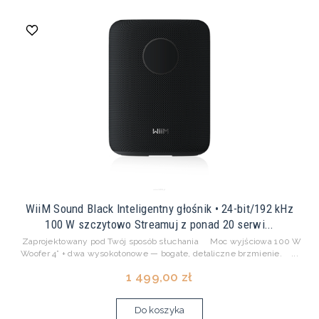
WiiM Sound Black Inteligentny głośnik • 24-bit/192 kHz
100 W szczytowo Streamuj z ponad 20 serwi...
Zaprojektowany pod Twój sposób słuchania Moc wyjściowa 100 W
Woofer 4” + dwa wysokotonowe — bogate, detaliczne brzmienie. ...
1 499,00 zł
Do koszyka