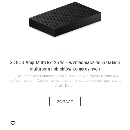
SONOS Amp Multi 8x125 W – wzmacniacz do instalacji
multiroom i obiektów komercyjnych
Wzmacniacz SonosAmp Multi stworzony z myślą o montażu
profesjonalnym. Zapewnia niezrównanie elastyczną obsługę wielu
stref Dzię...
ZOBACZ