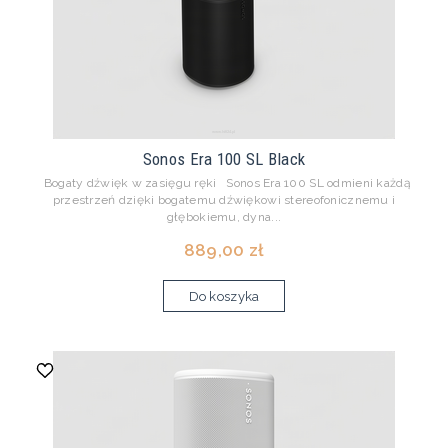
Sonos Era 100 SL Black
Bogaty dźwięk w zasięgu ręki Sonos Era 100 SL odmieni każdą
przestrzeń dzięki bogatemu dźwiękowi stereofonicznemu i
głębokiemu, dyna...
889,00 zł
Do koszyka