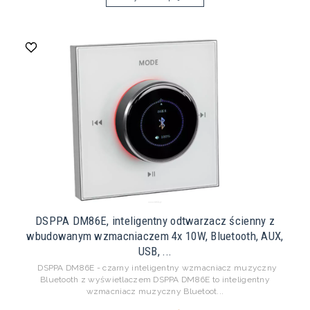
DSPPA DM86E, inteligentny odtwarzacz ścienny z
wbudowanym wzmacniaczem 4x 10W, Bluetooth, AUX,
USB, ...
DSPPA DM86E - czarny inteligentny wzmacniacz muzyczny
Bluetooth z wyświetlaczem DSPPA DM86E to inteligentny
wzmacniacz muzyczny Bluetoot...