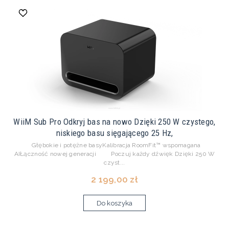
WiiM Sub Pro Odkryj bas na nowo Dzięki 250 W czystego,
niskiego basu sięgającego 25 Hz,
Głębokie i potężne basyKalibracja RoomFit™ wspomagana
AIŁączność nowej generacji Poczuj każdy dźwięk Dzięki 250 W
czyst...
2 199,00 zł
Do koszyka