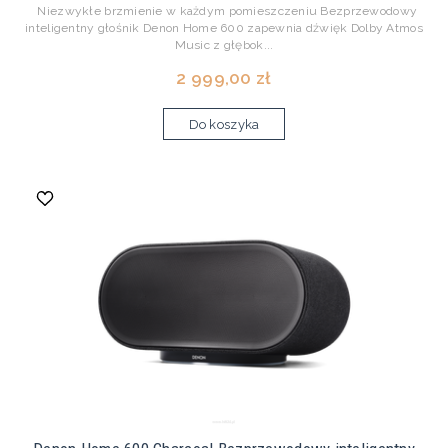
Niezwykłe brzmienie w każdym pomieszczeniu Bezprzewodowy
inteligentny głośnik Denon Home 600 zapewnia dźwięk Dolby Atmos
Music z głębok...
2 999,00 zł
Do koszyka