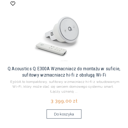
Q Acoustics Q E300A Wzmacniacz do montażu w suficie,
sufitowy wzmacniacz hi-fi z obsługą Wi-Fi
E300A to kompaktowy, sufitowy wzmacniacz hi-fi z wbudowanym
Wi-Fi, który może stać się sercem domowego systemu smart.
Łączy uznaną ...
3 399,00 zł
Do koszyka