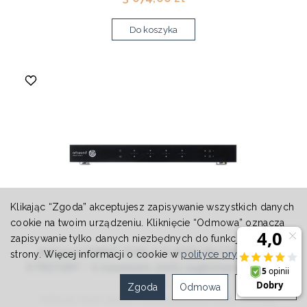
Do koszyka
Klikając “Zgoda” akceptujesz zapisywanie wszystkich danych
cookie na twoim urządzeniu. Kliknięcie “Odmowa” oznacza
zapisywanie tylko danych niezbędnych do funkcjonowania
ArtSound SMART ZONE 4 PLAYER MULTIROOM 4
strony. Więcej informacji o cookie w
polityce prywatności
.
STREFOWY – 4 niezależne strefy nagłośnienia / pełen
stream ...
Zgoda
Odmowa
Ustawienia
ArtSound Smart Zone 4 – przedwzmacniacz audio z funkcją