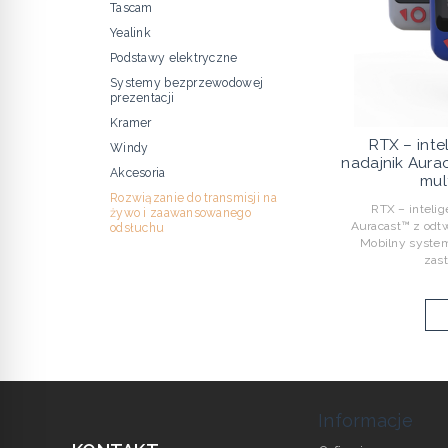
Tascam
Yealink
Podstawy elektryczne
Systemy bezprzewodowej
prezentacji
Kramer
RTX – inte
Windy
nadajnik Aur
Akcesoria
mul
Rozwiązanie do transmisji na
RTX – intelige
żywo i zaawansowanego
Auracast™ z od
odsłuchu
Mobilny system
zast
Informacje