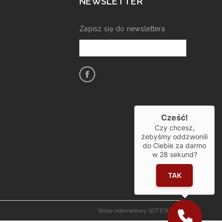
NEWSLETTER
Zapisz się do newslettera
Cześć!
Czy chcesz,
żebyśmy oddzwonili
do Ciebie za darmo
w
28
sekund?
TAK
Sklep internetowy SOTESHOP AI