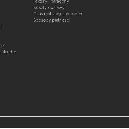
Faktury i paragony
Koszty dostawy
Czas realizacji zamówień
Sposoby płatności
ci
nia
antander