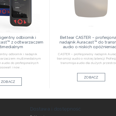
ligentny odbiornik i
Bettear CASTER – profesjon
acast™ z odtwarzaczem
nadajnik Auracast™ do transm
timedialnym
audio o niskich opóźnienia
ntny odbiornik i nadajnik
CASTER – profesjonalny nadajnik Aurac
twarzaczem multimedialnym
transmisji audio o niskiej latencji Profes
 audio do profesjonalnych
transmisja audio dla dużych przestrze
osowań i now...
ZOBACZ
ZOBACZ
Dostawa i dostępność