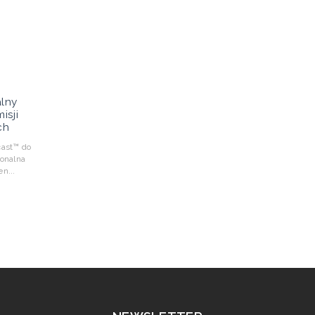
alny
isji
ch
ast™ do
jonalna
n...