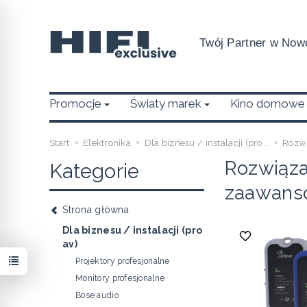
Twój Partner w Nowo
Promocje
Światy marek
Kino domowe
Start
Elektronika
Dla biznesu / instalacji (pro ..
Rozwi
Rozwiązan
Kategorie
zaawans
Strona główna
Dla biznesu / instalacji (pro
av)
Projektory profesjonalne
Monitory profesjonalne
Bose audio