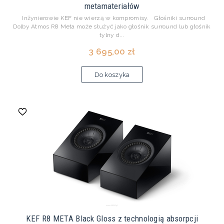
metamateriałów
Inżynierowie KEF nie wierzą w kompromisy. Głośniki surround
Dolby Atmos R8 Meta może służyć jako głośnik surround lub głośnik
tylny d...
3 695,00 zł
Do koszyka
KEF R8 META Black Gloss z technologią absorpcji