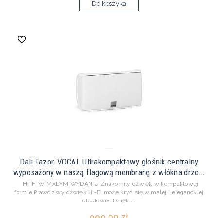
Do koszyka
Dali Fazon VOCAL Ultrakompaktowy głośnik centralny
wyposażony w naszą flagową membranę z włókna drze...
HI-FI W MAŁYM WYDANIU Znakomity dźwięk w kompaktowej
formie Prawdziwy dźwięk Hi-Fi może kryć się w małej i eleganckiej
obudowie. Dzięki...
999,00 zł