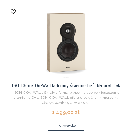
DALI Sonik On-Wall kolumny ścienne hi-fi Natural Oak
SONIK ON-WALL Smukła forma, wypełniające pomieszczenie
brzmienie DALI SONIK ON-WALL oferuje potężny, immersyjny
dźwięk zamknięty w smuk...
1 499,00 zł
Do koszyka