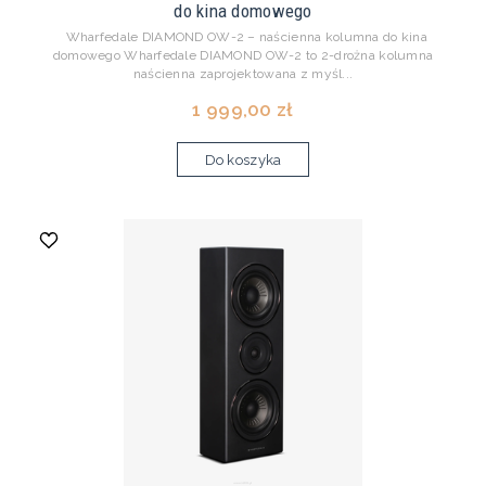
do kina domowego
Wharfedale DIAMOND OW-2 – naścienna kolumna do kina
domowego Wharfedale DIAMOND OW-2 to 2-drożna kolumna
naścienna zaprojektowana z myśl...
1 999,00 zł
Do koszyka