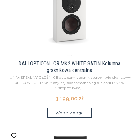
DALI OPTICON LCR MK2 WHITE SATIN Kolumna
głośnikowa centralna
UNIWERSALNY GŁOŚNIK Elastyczny głośnik stereo i wielokanałowy
OPTICON LCR MK2 łączy najlepsze technologie z serii MK2 w
niskoprofilowej...
3 199,00 zł
Wybierz opcje