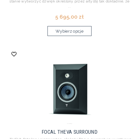
stanie wytworzyć dźwięk określony przez artystę tak dokładnie, że
...
5 695,00 zł
Wybierz opcje
FOCAL THEVA SURROUND