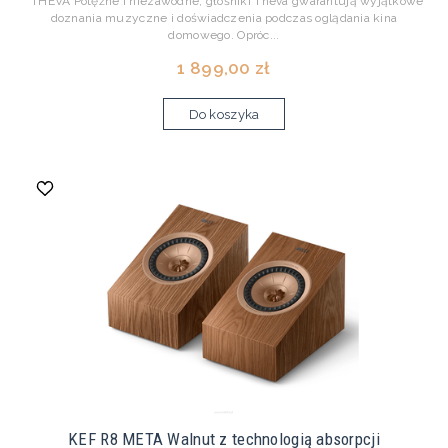
THEVA Potężne i niezawodne, głośniki Theva gwarantują wyjątkowe
doznania muzyczne i doświadczenia podczas oglądania kina
domowego. Opróc...
1 899,00 zł
Do koszyka
KEF R8 META Walnut z technologią absorpcji