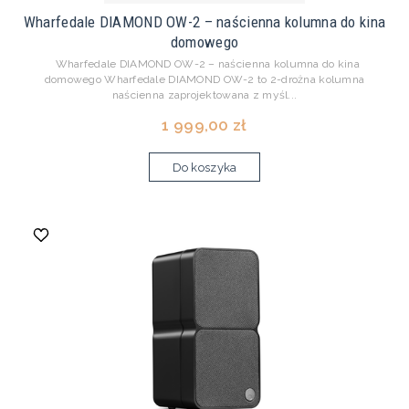
Wharfedale DIAMOND OW-2 – naścienna kolumna do kina
domowego
Wharfedale DIAMOND OW-2 – naścienna kolumna do kina
domowego Wharfedale DIAMOND OW-2 to 2-drożna kolumna
naścienna zaprojektowana z myśl...
1 999,00 zł
Do koszyka