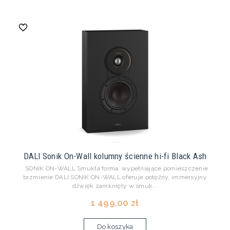
DALI Sonik On-Wall kolumny ścienne hi-fi Black Ash
SONIK ON-WALL Smukła forma, wypełniające pomieszczenie
brzmienie DALI SONIK ON-WALL oferuje potężny, immersyjny
dźwięk zamknięty w smuk...
1 499,00 zł
Do koszyka