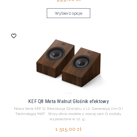
Wybierz opcje
KEF Q8 Meta Walnut Głośnik efektowy
Nowa Seria KEF Q: Rewolucja Dźwięku z 12. Generacją Uni-Q i
Technologią MAT Wszystkie modele z nowej serii Q zostały
wyposażone w 12. g...
1 515,00 zł