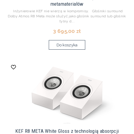
metamateriałów
Inżynierowie KEF nie wierzą w kompromisy. Głośniki surround
Dolby Atmos R8 Meta może służyć jako głośnik surround lub głośnik
tylny d...
3 695,00 zł
Do koszyka
KEF R8 META White Gloss z technologią absorpcji