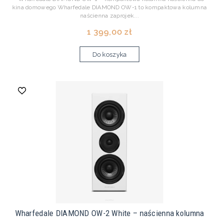
kina domowego Wharfedale DIAMOND OW-1 to kompaktowa kolumna
naścienna zaprojek...
1 399,00 zł
Do koszyka
Wharfedale DIAMOND OW-2 White – naścienna kolumna