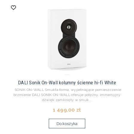
DALI Sonik On-Wall kolumny ścienne hi-fi White
SONIK ON-WALL Smukła forma, wypełniające pomieszczenie
brzmienie DALI SONIK ON-WALL oferuje potężny, immersyjny
dźwięk zamknięty w smuk...
1 499,00 zł
Do koszyka