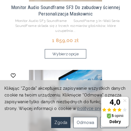
Monitor Audio Soundframe SF3 Do zabudowy ściennej
Personalizacja Maskownic
Monitor Audio SF3 Soundframe SoundFrame 3 In-Wall Seria
SoundFrame składa się z trzech rozmiarów głośników, które
uzupełnia...
1 859,00 zł
Wybierz opcje
Klikając “Zgoda” akceptujesz zapisywanie wszystkich danych
cookie na twoim urządzeniu. Kliknięcie “Odmowa” oznacza
zapisywanie tylko danych niezbędnych do funkcjonowania
strony. Więcej informacji o cookie w
polityce prywatności
.
Zgoda
Odmowa
Ustawienia