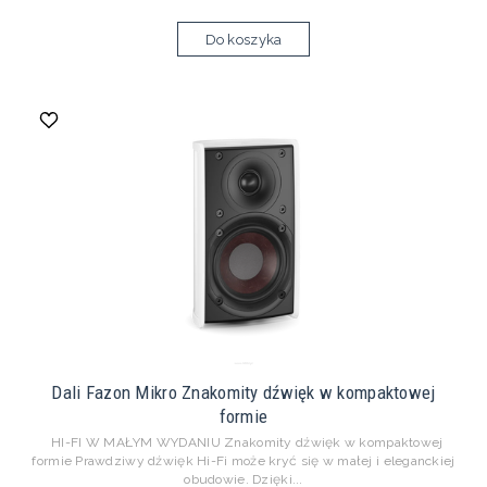
Do koszyka
Dali Fazon Mikro Znakomity dźwięk w kompaktowej
formie
HI-FI W MAŁYM WYDANIU Znakomity dźwięk w kompaktowej
formie Prawdziwy dźwięk Hi-Fi może kryć się w małej i eleganckiej
obudowie. Dzięki...