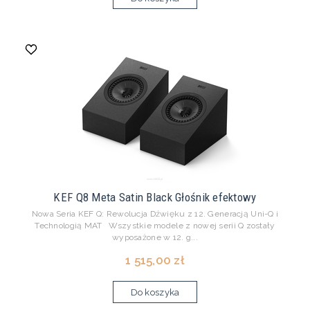
KEF Q8 Meta Satin Black Głośnik efektowy
Nowa Seria KEF Q: Rewolucja Dźwięku z 12. Generacją Uni-Q i
Technologią MAT Wszystkie modele z nowej serii Q zostały
wyposażone w 12. g...
1 515,00 zł
Do koszyka