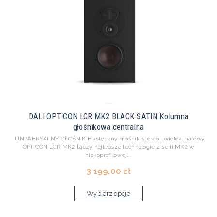
DALI OPTICON LCR MK2 BLACK SATIN Kolumna
głośnikowa centralna
UNIWERSALNY GŁOŚNIK Elastyczny głośnik stereo i wielokanałowy
OPTICON LCR MK2 łączy najlepsze technologie z serii MK2 w
niskoprofilowej...
3 199,00 zł
Wybierz opcje