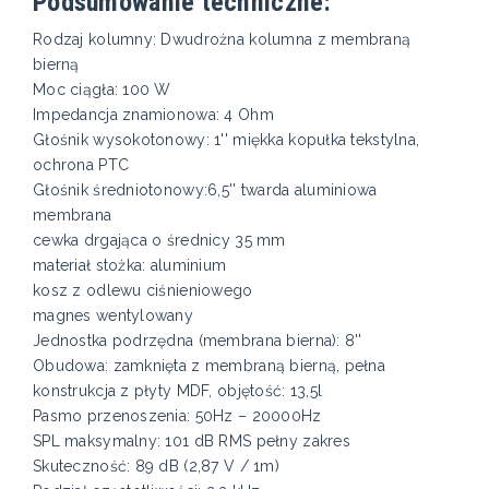
Podsumowanie techniczne:
Rodzaj kolumny: Dwudrożna kolumna z membraną
bierną
Moc ciągła: 100 W
Impedancja znamionowa: 4 Ohm
Głośnik wysokotonowy: 1'' miękka kopułka tekstylna,
ochrona PTC
Głośnik średniotonowy:6,5'' twarda aluminiowa
membrana
cewka drgająca o średnicy 35 mm
materiał stożka: aluminium
kosz z odlewu ciśnieniowego
magnes wentylowany
Jednostka podrzędna (membrana bierna): 8''
Obudowa: zamknięta z membraną bierną, pełna
konstrukcja z płyty MDF, objętość: 13,5l
Pasmo przenoszenia: 50Hz – 20000Hz
SPL maksymalny: 101 dB RMS pełny zakres
Skuteczność: 89 dB (2,87 V / 1m)