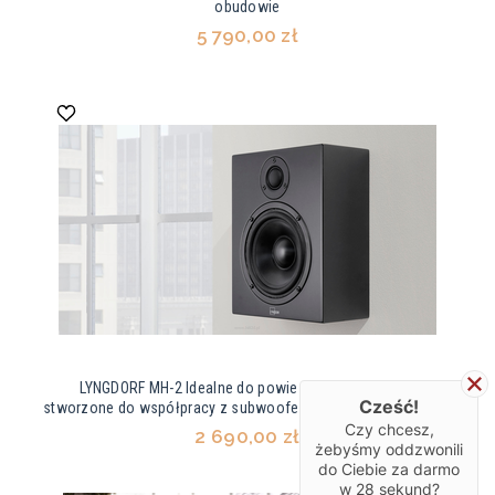
obudowie
5 790,00 zł
LYNGDORF MH-2 Idealne do powieszenia na ścianie,
Cześć!
stworzone do współpracy z subwooferami np. Lyngdorf BW-2.
Czy chcesz,
2 690,00 zł
żebyśmy oddzwonili
do Ciebie za darmo
w
28
sekund?