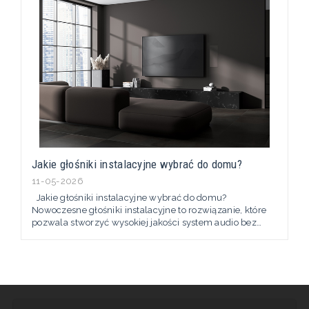
Jakie głośniki instalacyjne wybrać do domu?
11-05-2026
Jakie głośniki instalacyjne wybrać do domu?
Nowoczesne głośniki instalacyjne to rozwiązanie, które
pozwala stworzyć wysokiej jakości system audio bez
konieczności ustawiania klasycznych kolumn
głośnikowych w salonie. Coraz więcej osób decyduje się
na nagłośnienie sufitowe lub ścienne już na etapie
budowy domu lub remontu mieszkania. Systemy
instalacyjne zapewniają...