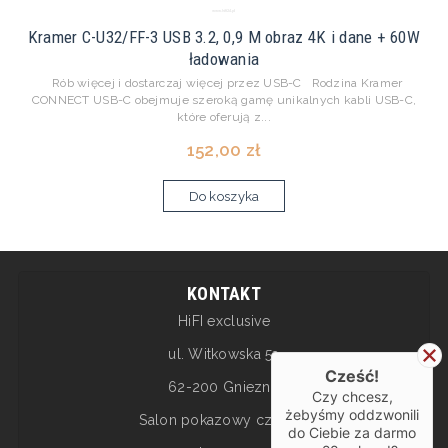
Kramer C-U32/FF-3 USB 3.2, 0,9 M obraz 4K i dane + 60W
ładowania
Rób więcej i dostarczaj więcej przez USB-C Rodzina Kramer
CONNECT USB-C obejmuje szeroką gamę unikalnych kabli USB-C,
które oferują z...
152,00 zł
Do koszyka
KONTAKT
HiFI exclusive
ul. Witkowska 5a
Cześć!
62-200 Gniezno
Czy chcesz,
żebyśmy oddzwonili
Salon pokazowy czynny:
do Ciebie za darmo