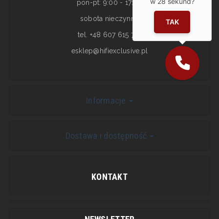
w
28
sekund?
pon-pt: 9:00 - 17:00
sobota nieczynne
TAK
tel. +48 607 615 717
esklep@hifiexclusive.pl
Informacje
Dostawa i dostępność
KONTAKT