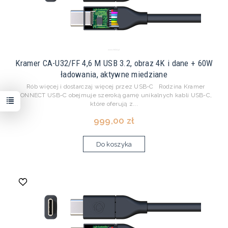
Kramer CA-U32/FF 4,6 M USB 3.2, obraz 4K i dane + 60W
ładowania, aktywne miedziane
Rób więcej i dostarczaj więcej przez USB-C Rodzina Kramer
CONNECT USB-C obejmuje szeroką gamę unikalnych kabli USB-C,
które oferują z...
999,00 zł
Do koszyka