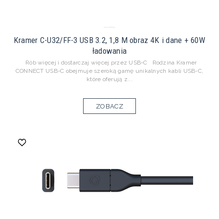
Kramer C-U32/FF-3 USB 3.2, 1,8 M obraz 4K i dane + 60W
ładowania
Rób więcej i dostarczaj więcej przez USB-C Rodzina Kramer
CONNECT USB-C obejmuje szeroką gamę unikalnych kabli USB-C,
które oferują z...
ZOBACZ