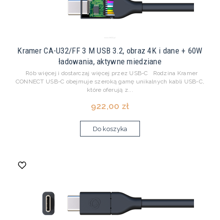
Kramer CA-U32/FF 3 M USB 3.2, obraz 4K i dane + 60W
ładowania, aktywne miedziane
Rób więcej i dostarczaj więcej przez USB-C Rodzina Kramer
CONNECT USB-C obejmuje szeroką gamę unikalnych kabli USB-C,
które oferują z...
922,00 zł
Do koszyka