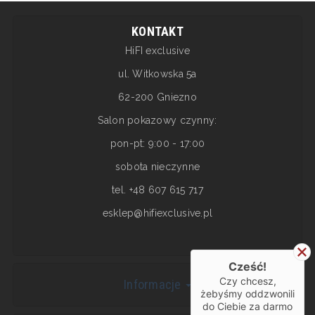
KONTAKT
HiFI exclusive
ul. Witkowska 5a
62-200 Gniezno
Salon pokazowy czynny:
pon-pt: 9:00 - 17:00
sobota nieczynne
tel. +48 607 615 717
esklep@hifiexclusive.pl
Cześć!
Czy chcesz,
Informacje
żebyśmy oddzwonili
do Ciebie za darmo