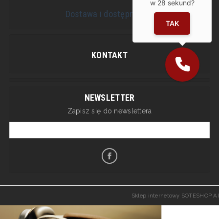
w
28
sekund?
Dostawa i dostępność
TAK
KONTAKT
NEWSLETTER
Zapisz się do newslettera
Sklep internetowy SOTESHOP AI