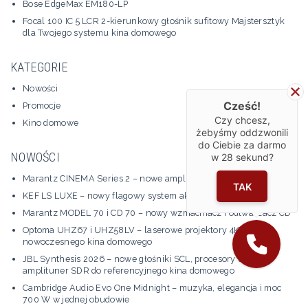
Bose EdgeMax EM180-LP
Focal 100 IC 5 LCR 2-kierunkowy głośnik sufitowy Majstersztyk
dla Twojego systemu kina domowego
KATEGORIE
Nowości
Cześć!
Promocje
Czy chcesz,
Kino domowe
żebyśmy oddzwonili
do Ciebie za darmo
NOWOŚCI
w
28
sekund?
Marantz CINEMA Series 2 – nowe amplitunery kina domowego
TAK
KEF LS LUXE – nowy flagowy system aktywny
Marantz MODEL 70 i CD 70 – nowy wzmacniacz i odtwarzacz CD
Optoma UHZ67 i UHZ58LV – laserowe projektory 4K do
nowoczesnego kina domowego
JBL Synthesis 2026 – nowe głośniki SCL, procesory SDP i
amplituner SDR do referencyjnego kina domowego
Cambridge Audio Evo One Midnight – muzyka, elegancja i moc
700 W w jednej obudowie