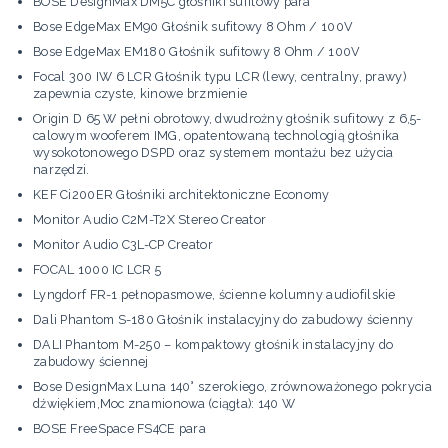
BOSE DesignMax DM5C głośniki sufitowy para
Bose EdgeMax EM90 Głośnik sufitowy 8 Ohm / 100V
Bose EdgeMax EM180 Głośnik sufitowy 8 Ohm / 100V
Focal 300 IW 6 LCR Głośnik typu LCR (lewy, centralny, prawy)
zapewnia czyste, kinowe brzmienie
Origin D 65 W pełni obrotowy, dwudrożny głośnik sufitowy z 6,5-
calowym wooferem IMG, opatentowaną technologią głośnika
wysokotonowego DSPD oraz systemem montażu bez użycia
narzędzi.
KEF Ci200ER Głośniki architektoniczne Economy
Monitor Audio C2M-T2X Stereo Creator
Monitor Audio C3L-CP Creator
FOCAL 1000 IC LCR 5
Lyngdorf FR-1 pełnopasmowe, ścienne kolumny audiofilskie
Dali Phantom S-180 Głośnik instalacyjny do zabudowy ścienny
DALI Phantom M-250 – kompaktowy głośnik instalacyjny do
zabudowy ściennej
Bose DesignMax Luna 140° szerokiego, zrównoważonego pokrycia
dźwiękiem,Moc znamionowa (ciągła): 140 W
BOSE FreeSpace FS4CE para