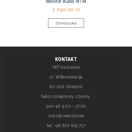
Monitor Audio W1M
2 290,00 zł
Do koszyka
KONTAKT
HiFI exclusive
ul. Witkowska 5a
62-200 Gniezno
Salon pokazowy czynny:
pon-pt: 9:00 - 17:00
sobota nieczynne
tel. +48 607 615 717