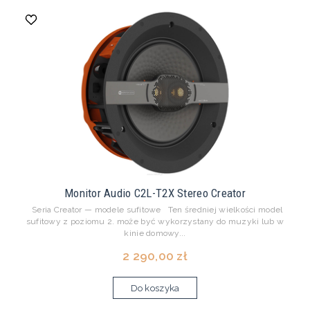
Monitor Audio C2L-T2X Stereo Creator
Seria Creator — modele sufitowe Ten średniej wielkości model
sufitowy z poziomu 2. może być wykorzystany do muzyki lub w
kinie domowy...
2 290,00 zł
Do koszyka