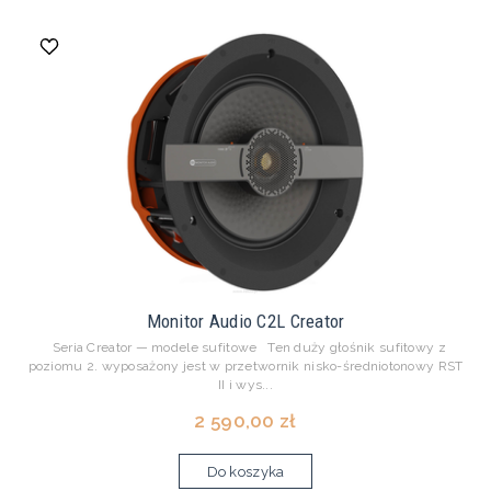
Monitor Audio C2L Creator
Seria Creator — modele sufitowe Ten duży głośnik sufitowy z
poziomu 2. wyposażony jest w przetwornik nisko-średniotonowy RST
II i wys...
2 590,00 zł
Do koszyka