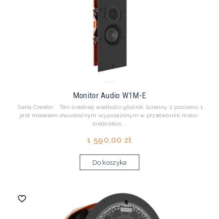
Monitor Audio W1M-E
Seria Creator Ten średniej wielkości głośnik ścienny z poziomu 1.
jest modelem dwudrożnym wyposażonym w przetwornik nisko-
średnioton...
1 590,00 zł
Do koszyka