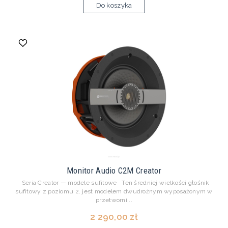
Do koszyka
Monitor Audio C2M Creator
Seria Creator — modele sufitowe Ten średniej wielkości głośnik
sufitowy z poziomu 2. jest modelem dwudrożnym wyposażonym w
przetworni...
2 290,00 zł