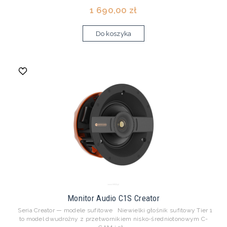
1 690,00 zł
Do koszyka
Monitor Audio C1S Creator
Seria Creator — modele sufitowe Niewielki głośnik sufitowy Tier 1
to model dwudrożny z przetwornikiem nisko-średniotonowym C-