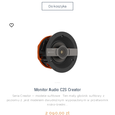
Do koszyka
Monitor Audio C2S Creator
Seria Creator — modele sufitowe Ten mały głośnik sufitowy z
poziomu 2. jest modelem dwudrożnym wyposażonym w przetwornik
nisko-średni...
2 090,00 zł