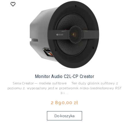
Monitor Audio C2L-CP Creator
Seria Creator — modele sufitowe Ten duży głośnik sufitowy z
poziomu 2. wyposażony jest w przetwornik nisko-średniotonowy RST
II i ...
2 890,00 zł
Do koszyka