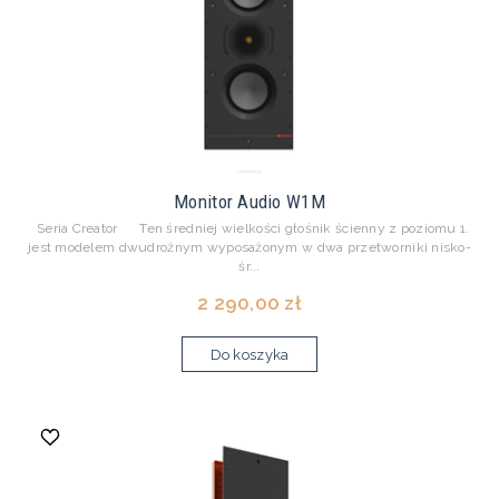
Monitor Audio W1M
Seria Creator Ten średniej wielkości głośnik ścienny z poziomu 1.
jest modelem dwudrożnym wyposażonym w dwa przetworniki nisko-
śr...
2 290,00 zł
Do koszyka