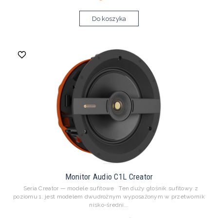
Do koszyka
Monitor Audio C1L Creator
Seria Creator — modele sufitowe Ten duży głośnik sufitowy z
poziomu 1. jest modelem dwudrożnym wyposażonym w przetwornik
nisko-średni...