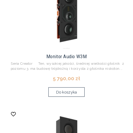
Monitor Audio W3M
Seria Creator Ten, wysokiej jakości, średniej wielkości głośnik z
poziomu 3. ma budowę trójdrożną i korzysta z głośnika niskoton...
5 790,00 zł
Do koszyka