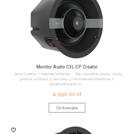
Monitor Audio C3L-CP Creator
Seria Creator — modele sufitowe Ten, wysokiej jakości, duży
głośnik sufitowy z poziomu 3. ma budowę trójdrożną z
przetwornikami ni...
4 990,00 zł
Do koszyka