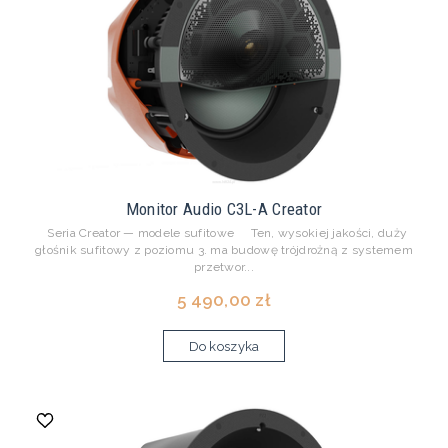
Monitor Audio C3L-A Creator
Seria Creator — modele sufitowe Ten, wysokiej jakości, duży
głośnik sufitowy z poziomu 3. ma budowę trójdrożną z systemem
przetwor...
5 490,00 zł
Do koszyka