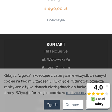
CAM i gł...
1 490,00 zł
Do koszyka
KONTAKT
HiFI exclusive
ul. Witkowska 5a
62-200 Gniezno
Klikając “Zgoda” akceptujesz zapisywanie wszystkich danych
Salon pokazowy czynny:
cookie na twoim urządzeniu. Kliknięcie “Odmowa” oznacza
pon-pt: 9:00 - 17:00
zapisywanie tylko danych niezbędnych do funkcjonowania
sobota nieczynne
strony. Więcej informacji o cookie w
polityce prywatności
.
tel. +48 607 615 717
Zgoda
Odmowa
Ustawienia
esklep@hifiexclusive.pl