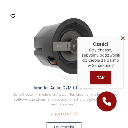
Cześć!
Czy chcesz,
żebyśmy oddzwonili
do Ciebie za darmo
w
28
sekund?
TAK
Monitor Audio C2M-CP Creator
Seria Creator — modele sufitowe Ten średniej wielkości model
sufitowy z poziomu 2. wyposażony jest w przetwornik nisko-
średniotonowy ...
2 590,00 zł
Do koszyka