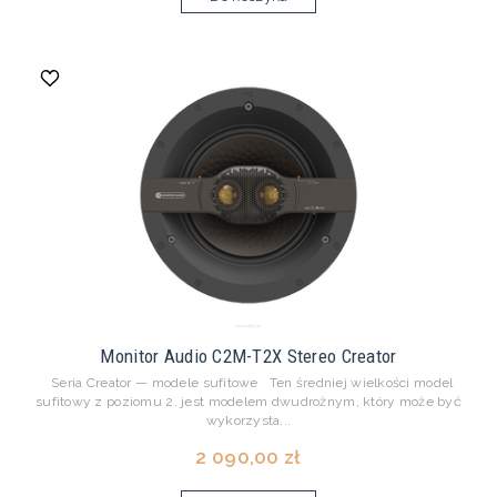
Monitor Audio C2M-T2X Stereo Creator
Seria Creator — modele sufitowe Ten średniej wielkości model
sufitowy z poziomu 2. jest modelem dwudrożnym, który może być
wykorzysta...
2 090,00 zł