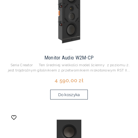
Monitor Audio W2M-CP
Seria Creator Ten średniej wielkości model ścienny z poziomu 2.
jest trójdrożnym głośnikiem z przetwornikiem niskotonowym RST II...
4 590,00 zł
Do koszyka