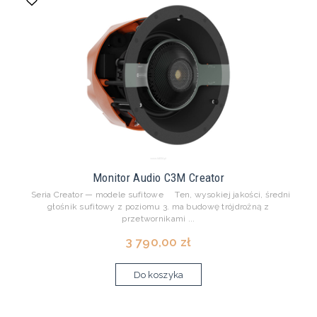
Monitor Audio C3M Creator
Seria Creator — modele sufitowe Ten, wysokiej jakości, średni
głośnik sufitowy z poziomu 3. ma budowę trójdrożną z
przetwornikami ...
3 790,00 zł
Do koszyka