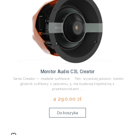
Monitor Audio C3L Creator
Seria Creator — modele sufitowe Ten, wysokiej jakości, średni
głośnik sufitowy z poziomu 3. ma budowę trójdrożną z
przetwornikami ...
4 290,00 zł
Do koszyka