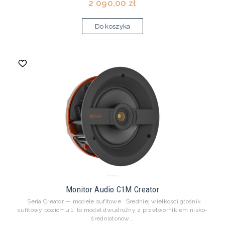
2 090,00 zł
Do koszyka
Monitor Audio C1M Creator
Seria Creator — modele sufitowe Średniej wielkości głośnik
sufitowy poziomu 1. to model dwudrożny z przetwornikiem nisko-
średniotonow...