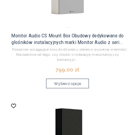
Monitor Audio CS Mount Box Obudowy dedykowane do
głośników instalacyjnych marki Monitor Audio z seri...
Poważnie wciągające kino do dźwięku stereo o wysokiej wierności
Niezależnie od tego, czy chodzi o instalację mieszkalną czy
komercyjn...
799,00 zł
Wybierz opcje