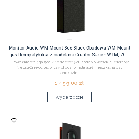
Monitor Audio WM Mount Box Black Obudowa WM Mount
jest kompatybilna z modelami Creator Series W1M, W...
Poważnie wciągające kino do dźwięku stereo o wysokiej wierności
Niezależnie od tego, czy chodzi o instalację mieszkalną czy
komercyjn...
1 499,00 zł
Wybierz opcje