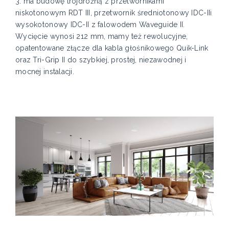
3. ma budowę trójdrożną z przetwornikami
niskotonowym RDT III, przetwornik średniotonowy IDC-IIi
wysokotonowy IDC-II z falowodem Waveguide II.
Wycięcie wynosi 212 mm, mamy też rewolucyjne,
opatentowane złącze dla kabla głośnikowego Quik-Link
oraz Tri-Grip II do szybkiej, prostej, niezawodnej i
mocnej instalacji.