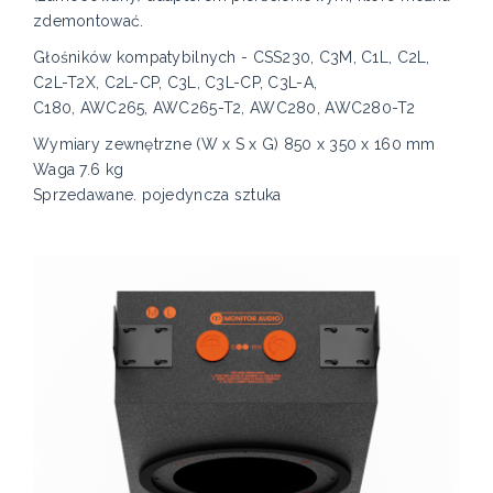
zdemontować.
Głośników kompatybilnych - CSS230, C3M, C1L, C2L,
C2L-T2X, C2L-CP, C3L, C3L-CP, C3L-A,
C180, AWC265, AWC265-T2, AWC280, AWC280-T2
Wymiary zewnętrzne (W x S x G) 850 x 350 x 160 mm
Waga 7.6 kg
Sprzedawane. pojedyncza sztuka