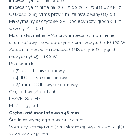
Impedancja nominalna 6 Ω
Impedancja minimalna (20 Hz do 20 kHz) 4,8 Ω/2 kHz
Czułość (2,83 Vrms przy 1 m, zainstalowany) 87 dB
Maksymalny szczytowy SPL* (pojedynczy głośnik, 1 m
ważony Z) 116 dB
Moc maksymalna (RMS przy impedancji nominalnej,
szum różowy ze współczynnikiem szczytu 6 dB) 120 W
Zalecana moc wzmacniacza (RMS przy 8 Ω, sygnał
muzyczny) 45 – 180 W
Przetworniki
1 x 7" RDT III - niskotonowy
1 x 4" IDC II - średniotonowy
1 x 25 mm IDC II - wysokotonowy
Częstotliwość podziału
LF/MF: 800 Hz
MF/HF: 3.5 kHz
Głębokość montażowa 148 mm
Średnica wyciętego otworu 212 mm
Wymiary zewnętrzne (z maskownicą, wys. x szer. x gł.))
242 x 242 x 151​ mm