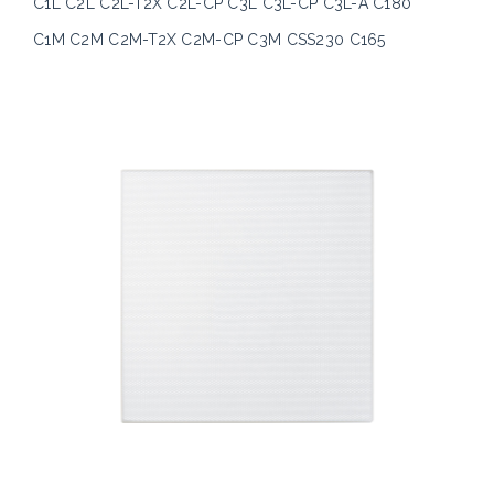
C1L C2L C2L-T2X C2L-CP C3L C3L-CP C3L-A C180
C1M C2M C2M-T2X C2M-CP C3M CSS230 C165