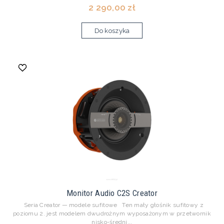
2 290,00 zł
Do koszyka
Monitor Audio C2S Creator
Seria Creator — modele sufitowe Ten mały głośnik sufitowy z
poziomu 2. jest modelem dwudrożnym wyposażonym w przetwornik
nisko-średni...