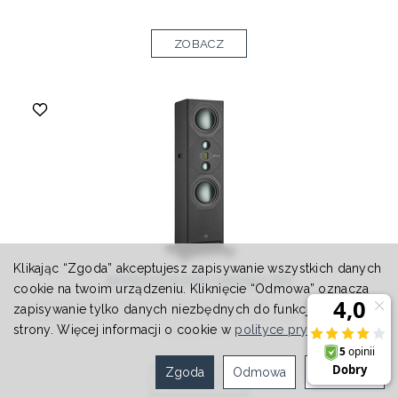
ZOBACZ
Klikając “Zgoda” akceptujesz zapisywanie wszystkich danych
MONITOR AUDIO CINERGY 300
cookie na twoim urządzeniu. Kliknięcie “Odmowa” oznacza
Kino zbudowane wokół ciebie? Niespotykane. W firmie Monitor
zapisywanie tylko danych niezbędnych do funkcjonowania
Audio od ponad 50 lat robimy niezwykłe rzeczy z dźwiękiem. Jako
strony. Więcej informacji o cookie w
polityce prywatności
.
eksperci w t...
Zgoda
Odmowa
Ustawienia
ZOBACZ