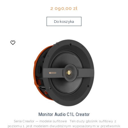
2 090,00 zł
Do koszyka
Monitor Audio C1L Creator
Seria Creator — modele sufitowe Ten duży głośnik sufitowy z
poziomu 1. jest modelem dwudrożnym wyposażonym w przetwornik