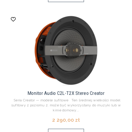
Monitor Audio C2L-T2X Stereo Creator
Seria Creator — modele sufitowe Ten średniej wielkości model
sufitowy z poziomu 2. może być wykorzystany do muzyki lub w
kinie domowy...
2 290,00 zł