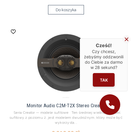
Do koszyka
Cześć!
Czy chcesz,
żebyśmy oddzwonili
do Ciebie za darmo
w
28
sekund?
TAK
Monitor Audio C2M-T2X Stereo Creator
Seria Creator — modele sufitowe Ten średniej wielkości model
sufitowy z poziomu 2. jest modelem dwudrożnym, który może być
wykorzysta...