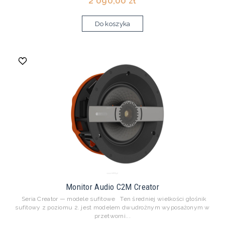
2 090,00 zł
Do koszyka
Monitor Audio C2M Creator
Seria Creator — modele sufitowe Ten średniej wielkości głośnik
sufitowy z poziomu 2. jest modelem dwudrożnym wyposażonym w
przetworni...