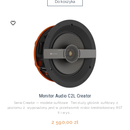
Do koszyka
Monitor Audio C2L Creator
Seria Creator — modele sufitowe Ten duży głośnik sufitowy z
poziomu 2. wyposażony jest w przetwornik nisko-średniotonowy RST
II i wys...
2 590,00 zł