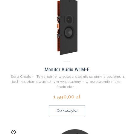
Monitor Audio W1M-E
Seria Creator Ten średniej wielkości głośnik ścienny z poziomu 1.
jest modelem dwudrożnym wyposażonym w przetwornik nisko-
średnioton...
1 590,00 zł
Do koszyka