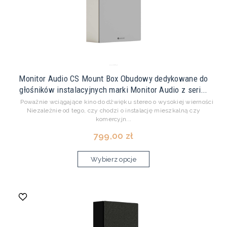
Monitor Audio CS Mount Box Obudowy dedykowane do
głośników instalacyjnych marki Monitor Audio z seri...
Poważnie wciągające kino do dźwięku stereo o wysokiej wierności
Niezależnie od tego, czy chodzi o instalację mieszkalną czy
komercyjn...
799,00 zł
Wybierz opcje