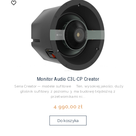
Monitor Audio C3L-CP Creator
Seria Creator — modele sufitowe Ten, wysokiej jakości, duży
głośnik sufitowy z poziomu 3. ma budowę trójdrożną z
przetwornikami ni...
4 990,00 zł
Do koszyka