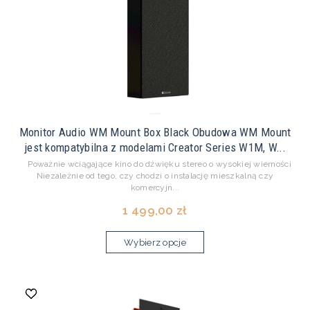
Monitor Audio WM Mount Box Black Obudowa WM Mount
jest kompatybilna z modelami Creator Series W1M, W...
Poważnie wciągające kino do dźwięku stereo o wysokiej wierności
Niezależnie od tego, czy chodzi o instalację mieszkalną czy
komercyjn...
1 499,00 zł
Wybierz opcje