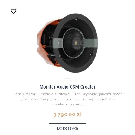
Monitor Audio C3M Creator
Seria Creator — modele sufitowe Ten, wysokiej jakości, średni
głośnik sufitowy z poziomu 3. ma budowę trójdrożną z
przetwornikami ...
3 790,00 zł
Do koszyka