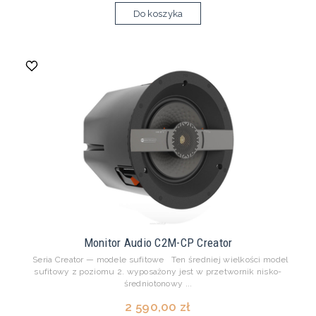
Do koszyka
Monitor Audio C2M-CP Creator
Seria Creator — modele sufitowe Ten średniej wielkości model
sufitowy z poziomu 2. wyposażony jest w przetwornik nisko-
średniotonowy ...
2 590,00 zł