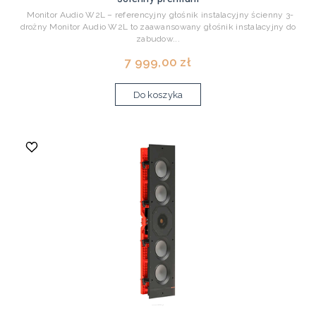
Monitor Audio W2L – referencyjny głośnik instalacyjny ścienny 3-
drożny Monitor Audio W2L to zaawansowany głośnik instalacyjny do
zabudow...
7 999,00 zł
Do koszyka