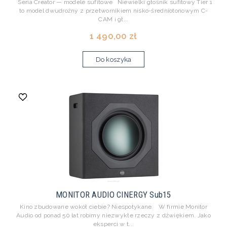
Seria Creator — modele sufitowe Niewielki głośnik sufitowy Tier 1
to model dwudrożny z przetwornikiem nisko-średniotonowym C-
CAM i gł...
1 490,00 zł
Do koszyka
MONITOR AUDIO CINERGY Sub15
Kino zbudowane wokół ciebie? Niespotykane. W firmie Monitor
Audio od ponad 50 lat robimy niezwykłe rzeczy z dźwiękiem. Jako
eksperci w t...