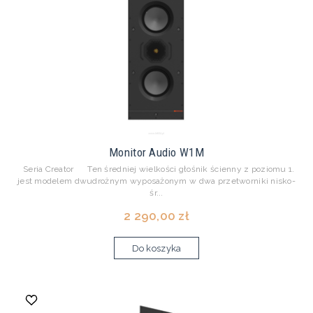
Monitor Audio W1M
Seria Creator Ten średniej wielkości głośnik ścienny z poziomu 1.
jest modelem dwudrożnym wyposażonym w dwa przetworniki nisko-
śr...
2 290,00 zł
Do koszyka