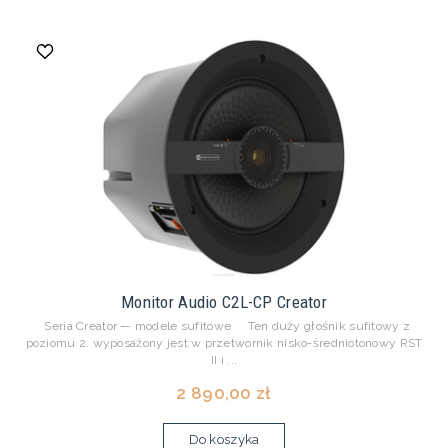
Monitor Audio C2L-CP Creator
Seria Creator — modele sufitowe Ten duży głośnik sufitowy z
poziomu 2. wyposażony jest w przetwornik nisko-średniotonowy RST
II i ...
2 890,00 zł
Do koszyka