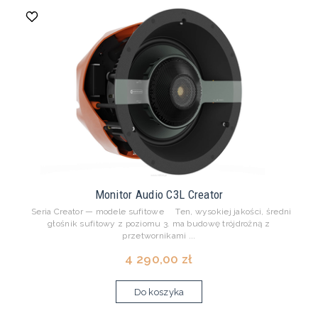
Monitor Audio C3L Creator
Seria Creator — modele sufitowe Ten, wysokiej jakości, średni
głośnik sufitowy z poziomu 3. ma budowę trójdrożną z
przetwornikami ...
4 290,00 zł
Do koszyka