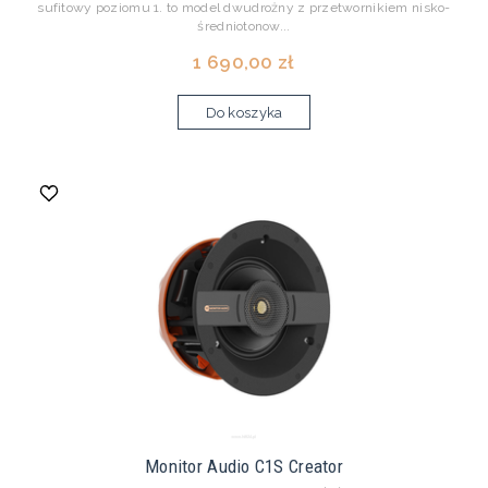
sufitowy poziomu 1. to model dwudrożny z przetwornikiem nisko-
średniotonow...
1 690,00 zł
Do koszyka
Monitor Audio C1S Creator