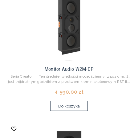
Monitor Audio W2M-CP
Seria Creator Ten średniej wielkości model ścienny z poziomu 2.
jest trójdrożnym głośnikiem z przetwornikiem niskotonowym RST II...
4 590,00 zł
Do koszyka