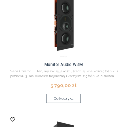
Monitor Audio W3M
Seria Creator Ten, wysokiej jakości, średniej wielkości głośnik z
poziomu 3. ma budowę trójdrożną i korzysta z głośnika niskoton...
5 790,00 zł
Do koszyka