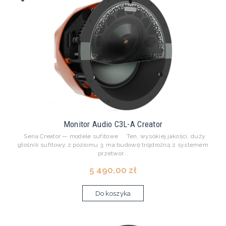
Monitor Audio C3L-A Creator
Seria Creator — modele sufitowe Ten, wysokiej jakości, duży
głośnik sufitowy z poziomu 3. ma budowę trójdrożną z systemem
przetwor...
5 490,00 zł
Do koszyka