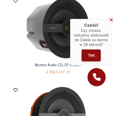
Cześć!
Czy chcesz,
żebyśmy oddzwonili
do Ciebie za darmo
w
28
sekund?
TAK
Monitor Audio C2L-CP Creator
2 890,00 zł