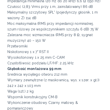
Impedancja minimalna (20 Hz do 20 kHz) 6,6 Ω (150 Hz)
Czułość (2,83 Vrms przy 1 m, zainstalowany) 86 dB
Maksymalny szczytowy SPL* (pojedynczy głośnik, 1 m
ważony Z) 114 dB
Moc maksymalna (RMS przy impedancji nominalnej,
szum różowy ze współczynnikiem szczytu 6 dB) 75 W
Zalecana moc wzmacniacza (RMS przy 8 Ω, sygnał
muzyczny) 40 – 150 W
Przetworniki
Niskotonowy 1 x 7" RST II
Wysokotonowy 1 x 25 mm C-CAM
Częstotliwość podziału LF/HF: 2.25 kHz
Głębokość montażowa 99 mm
Średnica wyciętego otworu 212 mm
Wymiary zewnętrzne (z maskownicą, wys. x szer. x gł.))
242 x 242 x 103​ mm
Waga (szt.) 2 kg
Wspornik konstrukcyjny CM-B
Wykończenie obudowy Czarny matowy &
pomarańczowy