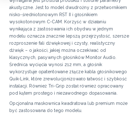
wymagana jest prostota produktu i solidne parametry
akustyczne. Jest to model dwudrożny z przetwornikiem
nisko-średniotonowym RST II i głośnikiem
wysokotonowym C-CAM. Korzyść w działaniu
wynikająca z zastosowania ich obydwu w jednym
modelu oznacza znacznie lepszą przejrzystość, szersze
rozproszenie fali dźwiękowej i czysty, realistyczny
dźwięk – o jakości, jakiej można oczekiwać od
klasycznych, pasywnych głośników Monitor Audio.
Średnica wycięcia wynosi 212 mm, a głośnik
wykorzystuje opatentowane złącze kabla głośnikowego
Quik-Link, które zrewolucjonizowało łatwość i szybkość
instalacji. Również Tri-Grip został również opracowany
pod kątem prostego i niezawodnego dopasowania.
Opcjonalna maskownica kwadratowa lub premium może
być zastosowana do tego modelu.