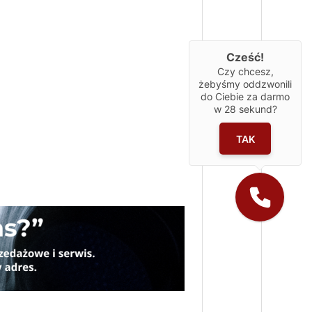
Cześć!
Czy chcesz,
żebyśmy oddzwonili
do Ciebie za darmo
w
28
sekund?
TAK