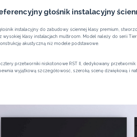
eferencyjny głośnik instalacyjny ście
łośnik instalacyjny do zabudowy ściennej klasy premium, stwor
ysokiej klasy instalacjach multiroom. Model należy do serii Tier
konstrukcję akustyczną niż modele podstawowe.
 cztery przetworniki niskotonowe RST II, dedykowany przetwornik 
ewnia wyjątkową szczegółowość, szeroką scenę dźwiękową i nat