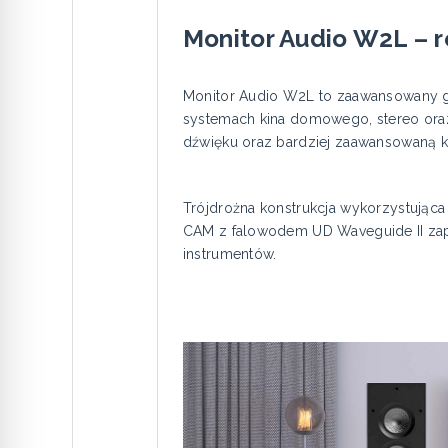
Monitor Audio W2L – r
Monitor Audio W2L to zaawansowany g
systemach kina domowego, stereo oraz w
dźwięku oraz bardziej zaawansowaną 
Trójdrożna konstrukcja wykorzystująca
CAM z falowodem UD Waveguide II zap
instrumentów.