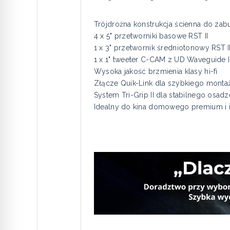
Trójdrożna konstrukcja ścienna do za
4 x 5" przetworniki basowe RST II
1 x 3" przetwornik średniotonowy RST I
1 x 1" tweeter C-CAM z UD Waveguide I
Wysoka jakość brzmienia klasy hi-fi
Złącze Quik-Link dla szybkiego monta
System Tri-Grip II dla stabilnego osadz
Idealny do kina domowego premium i i