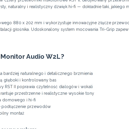
w cztery przetworniki niskotonowe RST II, dedykowany przetworni
ty, naturalny i realistyczny dźwięk hi-fi — dokładnie taki, jakie
wego 880 x 202 mm i wykorzystuje innowacyjne złącze przewodó
talacji głośnika. Udoskonalony system mocowania Tri-Grip zapewn
 Monitor Audio W2L?
 bardziej naturalnego i detalicznego brzmienia
ją głęboki i kontrolowany bas
 RST II poprawia czytelność dialogów i wokali
ntuje przestrzenne i realistyczne wysokie tony
a domowego i hi-fi
ne podłączenie przewodów
abilny montaż