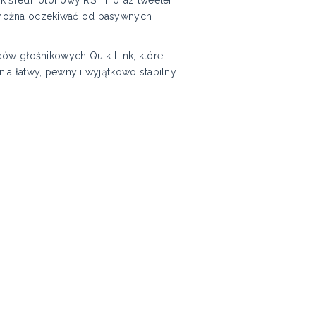
k średniotonowy RST II oraz tweeter
go można oczekiwać od pasywnych
w głośnikowych Quik-Link, które
ia łatwy, pewny i wyjątkowo stabilny