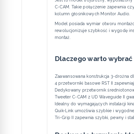
Jest to model trójdrożny, wyposażony 
C-CAM. Takie połączenie zapewnia czys
kolumn głośnikowych Monitor Audio.
Model posiada wymiar otworu montażo
rewolucjonizuje szybkość i wygodę ins
montaż.
Dlaczego warto wybrać
Zaawansowana konstrukcja 3-drożna dla
4 przetworniki basowe RST II zapewnia
Dedykowany przetwornik średniotonowy
Tweeter C-CAM z UD Waveguide II gwara
Idealny do wymagających instalacji kin
Quik-Link umożliwia szybkie i wygod
Tri-Grip II zapewnia szybki, pewny i st