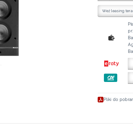
Weź leasing tera
Pł
pr
Ba
Ag
Ba
Pliki do pobra