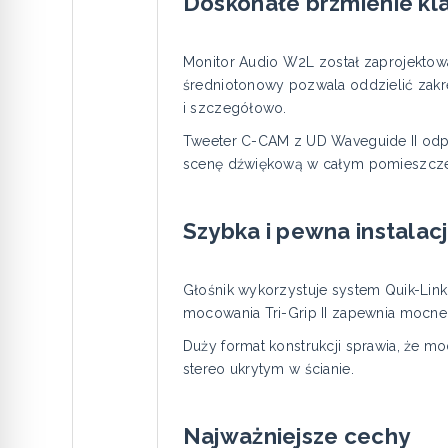
Doskonałe brzmienie kl
Monitor Audio W2L został zaprojektowa
średniotonowy pozwala oddzielić zakres
i szczegółowo.
Tweeter C-CAM z UD Waveguide II odpo
scenę dźwiękową w całym pomieszcze
Szybka i pewna instalac
Głośnik wykorzystuje system Quik-Lin
mocowania Tri-Grip II zapewnia mocne 
Duży format konstrukcji sprawia, że m
stereo ukrytym w ścianie.
Najważniejsze cechy