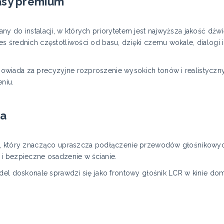
asy premium
ny do instalacji, w których priorytetem jest najwyższa jakość dź
 średnich częstotliwości od basu, dzięki czemu wokale, dialogi i 
wiada za precyzyjne rozproszenie wysokich tonów i realistyczny
niu.
ja
k, który znacząco upraszcza podłączenie przewodów głośnikowyc
i bezpieczne osadzenie w ścianie.
odel doskonale sprawdzi się jako frontowy głośnik LCR w kinie d