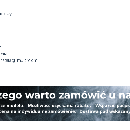
budowy
I
I
żu
enia
nstalacji multiroom