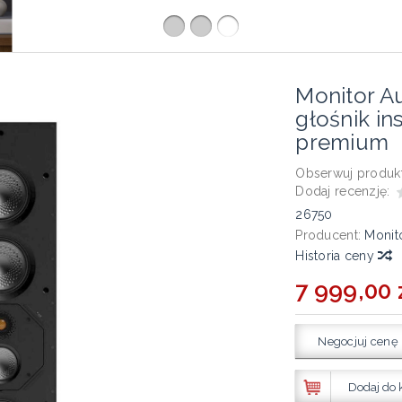
Monitor A
głośnik in
premium
Obserwuj produkt
Dodaj recenzję:
26750
Producent:
Monit
Historia ceny
7 999,00 
Negocjuj cenę
Dodaj do 