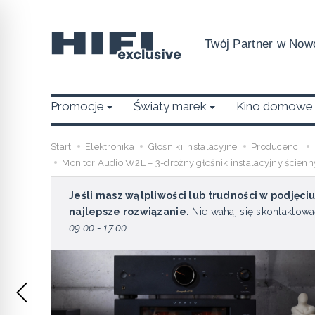
Twój Partner w Nowo
Promocje
Światy marek
Kino domowe
Start
Elektronika
Głośniki instalacyjne
Producenci
Monitor Audio W2L – 3-drożny głośnik instalacyjny ście
Jeśli masz wątpliwości lub trudności w podjęci
najlepsze rozwiązanie.
Nie wahaj się skontaktowa
09:00 - 17:00