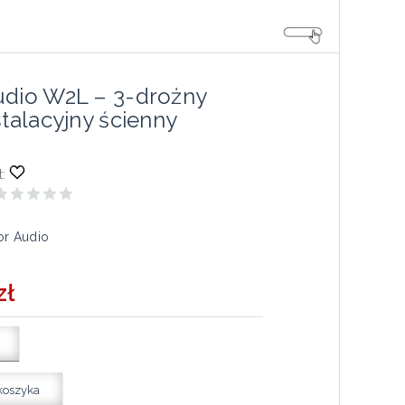
udio W2L – 3-drożny
stalacyjny ścienny
:
or Audio
zł
koszyka