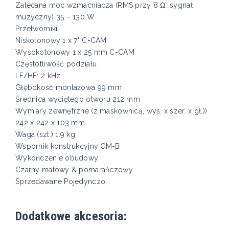
Zalecana moc wzmacniacza (RMS przy 8 Ω, sygnał
muzyczny) 35 – 130 W
Przetworniki
Niskotonowy 1 x 7" C-CAM
Wysokotonowy 1 x 25 mm C-CAM
Częstotliwość podziału
LF/HF: 2 kHz
Głębokość montażowa 99 mm
Średnica wyciętego otworu 212 mm
Wymiary zewnętrzne (z maskownicą, wys. x szer. x gł.))
242 x 242 x 103​ mm
Waga (szt.) 1.9 kg
Wspornik konstrukcyjny CM-B
Wykończenie obudowy
Czarny matowy & pomarańczowy
Sprzedawane Pojedynczo
Dodatkowe akcesoria: