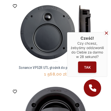
Cześć!
Czy chcesz,
żebyśmy oddzwonili
do Ciebie za darmo
w
28
sekund?
TAK
Sonance VP52R UTL głośnik do płytkiej zabudowy
1 568,00 zł