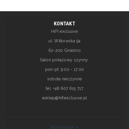
na nagłośnienie sufitowe lub ścienne już na etapie
budowy domu lub remontu mieszkania. Systemy
instalacyjne zapewniają...
KONTAKT
HiFI exclusive
ul. Witkowska 5a
62-200 Gniezno
Salon pokazowy czynny:
pon-pt: 9:00 - 17:00
sobota nieczynne
tel. +48 607 615 717
esklep@hifiexclusive.pl
Informacje