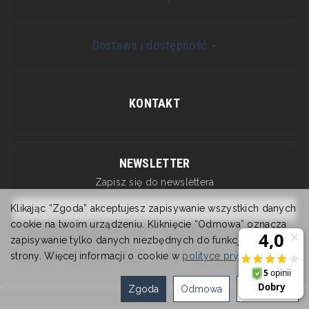
Dostawa i dostępność
KONTAKT
NEWSLETTER
Zapisz się do newslettera
Klikając “Zgoda” akceptujesz zapisywanie wszystkich danych
cookie na twoim urządzeniu. Kliknięcie “Odmowa” oznacza
zapisywanie tylko danych niezbędnych do funkcjonowania
strony. Więcej informacji o cookie w
polityce prywatności
.
Zgoda
Odmowa
Ustawienia
Sklep internetowy SOTESHOP AI