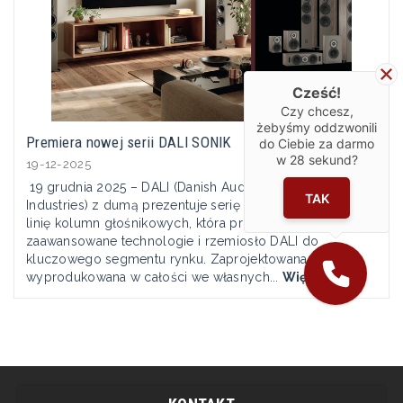
Cześć!
Czy chcesz,
żebyśmy oddzwonili
Premiera nowej serii DALI SONIK
do Ciebie za darmo
w
28
sekund?
19-12-2025
19 grudnia 2025 – DALI (Danish Audiophile Loudspeaker
TAK
Industries) z dumą prezentuje serię DALI SONIK – nową
linię kolumn głośnikowych, która przenosi
zaawansowane technologie i rzemiosło DALI do
kluczowego segmentu rynku. Zaprojektowana i
wyprodukowana w całości we własnych...
Więcej