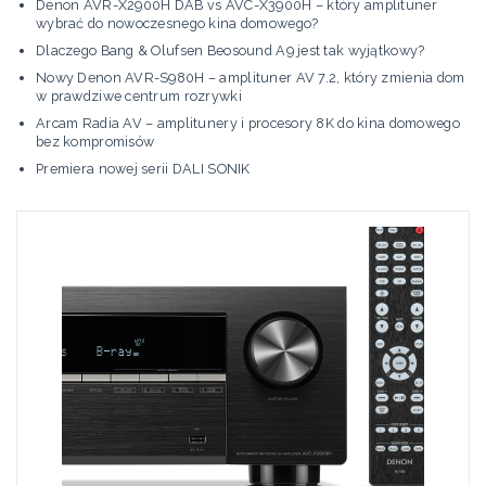
Denon AVR-X2900H DAB vs AVC-X3900H – który amplituner
wybrać do nowoczesnego kina domowego?
Dlaczego Bang & Olufsen Beosound A9 jest tak wyjątkowy?
Nowy Denon AVR-S980H – amplituner AV 7.2, który zmienia dom
w prawdziwe centrum rozrywki
Arcam Radia AV – amplitunery i procesory 8K do kina domowego
bez kompromisów
Premiera nowej serii DALI SONIK