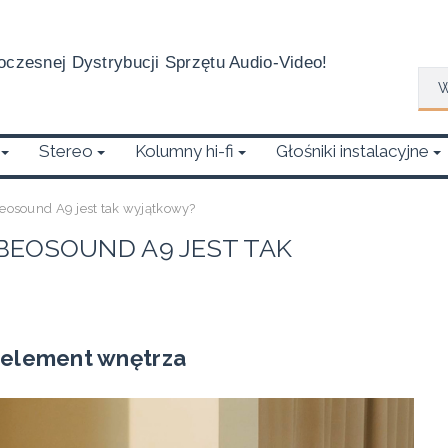
czesnej Dystrybucji Sprzętu Audio-Video!
Wys
Stereo
Kolumny hi-fi
Głośniki instalacyjne
eosound A9 jest tak wyjątkowy?
BEOSOUND A9 JEST TAK
 element wnętrza