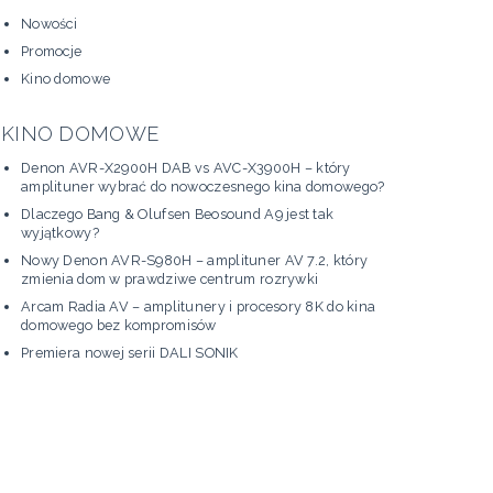
Nowości
Promocje
Kino domowe
KINO DOMOWE
Denon AVR-X2900H DAB vs AVC-X3900H – który
amplituner wybrać do nowoczesnego kina domowego?
Dlaczego Bang & Olufsen Beosound A9 jest tak
wyjątkowy?
Nowy Denon AVR-S980H – amplituner AV 7.2, który
zmienia dom w prawdziwe centrum rozrywki
Arcam Radia AV – amplitunery i procesory 8K do kina
domowego bez kompromisów
Premiera nowej serii DALI SONIK