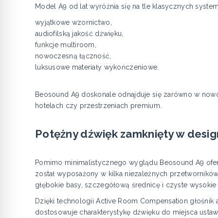
Model A9 od lat wyróżnia się na tle klasycznych syste
wyjątkowe wzornictwo,
audiofilską jakość dźwięku,
funkcje multiroom,
nowoczesną łączność,
luksusowe materiały wykończeniowe.
Beosound A9 doskonale odnajduje się zarówno w nowoc
hotelach czy przestrzeniach premium.
Potężny dźwięk zamknięty w desig
Pomimo minimalistycznego wyglądu Beosound A9 ofer
został wyposażony w kilka niezależnych przetwornik
głębokie basy, szczegółową średnicę i czyste wysokie 
Dzięki technologii Active Room Compensation głośnik 
dostosowuje charakterystykę dźwięku do miejsca ustawi