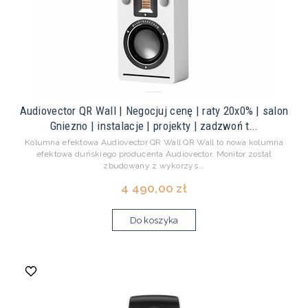
Audiovector QR Wall | Negocjuj cenę | raty 20x0% | salon
Gniezno | instalacje | projekty | zadzwoń t...
Kolumna efektowa Audiovector QR Wall QR Wall to nowa kolumna
efektowa duńskiego producenta Audiovector. Monitor został
zbudowany z wykorzys...
4 490,00 zł
Do koszyka