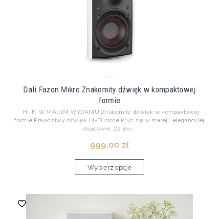
Dali Fazon Mikro Znakomity dźwięk w kompaktowej
formie
HI-FI W MAŁYM WYDANIU Znakomity dźwięk w kompaktowej
formie Prawdziwy dźwięk Hi-Fi może kryć się w małej i eleganckiej
obudowie. Dzięki...
999,00 zł
Wybierz opcje