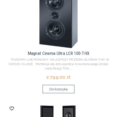
Magnat Cinema Ultra LCR 100-THX
POZIOMY LUB PIONOWY: NAJLEPSZY PRZEDNI GŁOŚNIK THX W
SWOJEJ KLASIE Perfekcja dla entuzjastów kina domowego dzięki
certyfikacji THX...
2 799,00 zł
Do koszyka