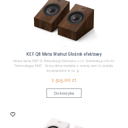
KEF Q8 Meta Walnut Głośnik efektowy
Nowa Seria KEF Q: Rewolucja Dźwięku z 12. Generacją Uni-Q i
Technologią MAT Wszystkie modele z nowej serii Q zostały
wyposażone w 12. g...
1 515,00 zł
Do koszyka