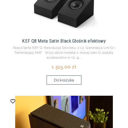
KEF Q8 Meta Satin Black Głośnik efektowy
Nowa Seria KEF Q: Rewolucja Dźwięku z 12. Generacją Uni-Q i
Technologią MAT Wszystkie modele z nowej serii Q zostały
wyposażone w 12. g...
1 515,00 zł
Do koszyka