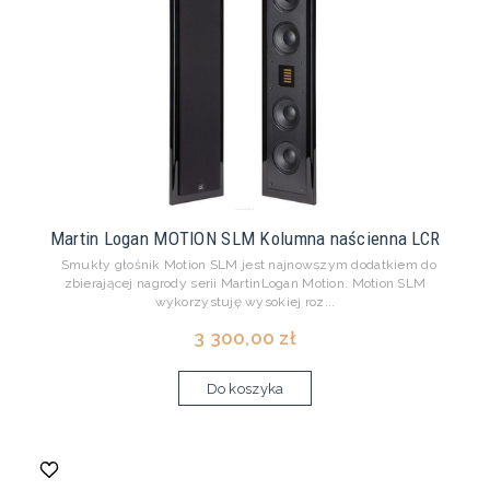
Martin Logan MOTION SLM Kolumna naścienna LCR
Smukły głośnik Motion SLM jest najnowszym dodatkiem do
zbierającej nagrody serii MartinLogan Motion. Motion SLM
wykorzystuję wysokiej roz...
3 300,00 zł
Do koszyka