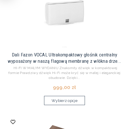
Dali Fazon VOCAL Ultrakompaktowy głośnik centralny
wyposażony w naszą flagową membranę z włókna drze...
HI-FI W MAŁYM WYDANIU Znakomity dźwięk w kompaktowej
formie Prawdziwy dźwięk Hi-Fi może kryć się w małej i eleganckiej
obudowie. Dzięki...
999,00 zł
Wybierz opcje