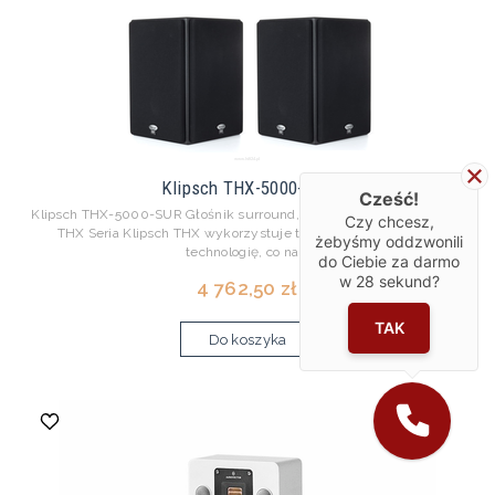
Klipsch THX-5000-SUR
Cześć!
Klipsch THX-5000-SUR Głośnik surround, zastępuje model KS-525-
Czy chcesz,
THX Seria Klipsch THX wykorzystuje tę samą, profesjonalną
żebyśmy oddzwonili
technologię, co na...
do Ciebie za darmo
w
28
sekund?
4 762,50 zł
TAK
Do koszyka