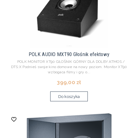
POLK AUDIO MXT90 Głośnik efektowy
POLK MONITOR XT90 GŁOŚNIK GÓRNY DLA DOLBY ATMOS /
DTS:X Podnieś swoje kino domowe na nowy poziom. Monitor XT90
wzbogaca filmy i gry o...
399,00 zł
Do koszyka