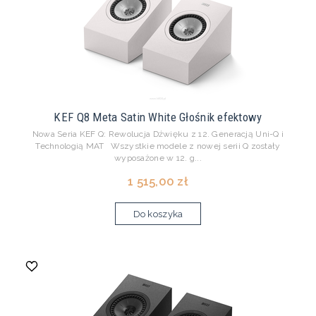
KEF Q8 Meta Satin White Głośnik efektowy
Nowa Seria KEF Q: Rewolucja Dźwięku z 12. Generacją Uni-Q i
Technologią MAT Wszystkie modele z nowej serii Q zostały
wyposażone w 12. g...
1 515,00 zł
Do koszyka