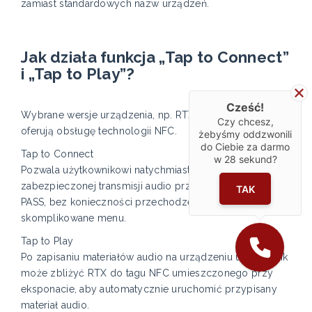
zamiast standardowych nazw urządzeń.
Jak działa funkcja „Tap to Connect”
i „Tap to Play”?
Cześć!
Wybrane wersje urządzenia, np. RTX-EXPERIENCE-NFC,
Czy chcesz,
oferują obsługę technologii NFC.
żebyśmy oddzwonili
do Ciebie za darmo
Tap to Connect
w
28
sekund?
Pozwala użytkownikowi natychmiast dołączyć do
zabezpieczonej transmisji audio przy użyciu panelu B-
TAK
PASS, bez konieczności przechodzenia przez
skomplikowane menu.
Tap to Play
Po zapisaniu materiałów audio na urządzeniu użytkownik
może zbliżyć RTX do tagu NFC umieszczonego przy
eksponacie, aby automatycznie uruchomić przypisany
materiał audio.