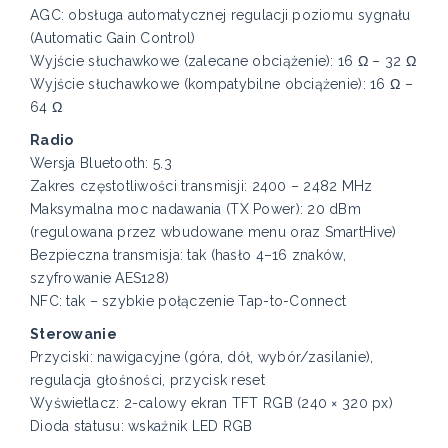
AGC: obsługa automatycznej regulacji poziomu sygnału
(Automatic Gain Control)
Wyjście słuchawkowe (zalecane obciążenie): 16 Ω – 32 Ω
Wyjście słuchawkowe (kompatybilne obciążenie): 16 Ω –
64 Ω
Radio
Wersja Bluetooth: 5.3
Zakres częstotliwości transmisji: 2400 – 2482 MHz
Maksymalna moc nadawania (TX Power): 20 dBm
(regulowana przez wbudowane menu oraz SmartHive)
Bezpieczna transmisja: tak (hasło 4–16 znaków,
szyfrowanie AES128)
NFC: tak – szybkie połączenie Tap-to-Connect
Sterowanie
Przyciski: nawigacyjne (góra, dół, wybór/zasilanie),
regulacja głośności, przycisk reset
Wyświetlacz: 2-calowy ekran TFT RGB (240 × 320 px)
Dioda statusu: wskaźnik LED RGB