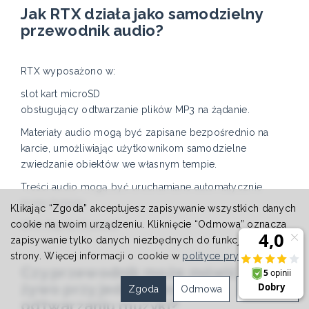
Jak RTX działa jako samodzielny
przewodnik audio?
RTX wyposażono w:
slot kart microSD
obsługujący odtwarzanie plików MP3 na żądanie.
Materiały audio mogą być zapisane bezpośrednio na
karcie, umożliwiając użytkownikom samodzielne
zwiedzanie obiektów we własnym tempie.
Treści audio mogą być uruchamiane automatycznie
przez funkcję:
Klikając “Zgoda” akceptujesz zapisywanie wszystkich danych
cookie na twoim urządzeniu. Kliknięcie “Odmowa” oznacza
NFC „Tap to Connect”
zapisywanie tylko danych niezbędnych do funkcjonowania
strony. Więcej informacji o cookie w
polityce prywatności
.
Czy przewodnik może mówić na
żywo przy jednoczesnym
Zgoda
Odmowa
Ustawienia
odtwarzaniu muzyki?