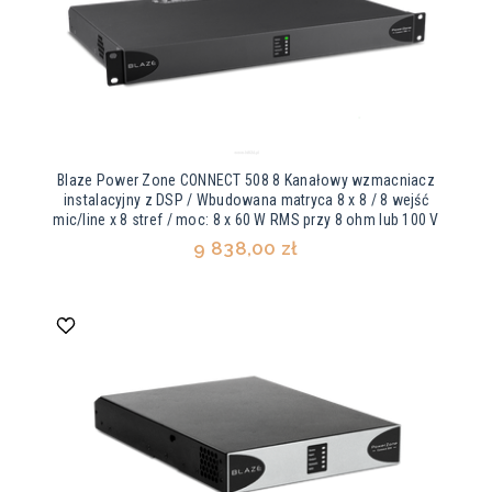
Blaze Power Zone CONNECT 508 8 Kanałowy wzmacniacz
instalacyjny z DSP / Wbudowana matryca 8 x 8 / 8 wejść
mic/line x 8 stref / moc: 8 x 60 W RMS przy 8 ohm lub 100 V
9 838,00 zł