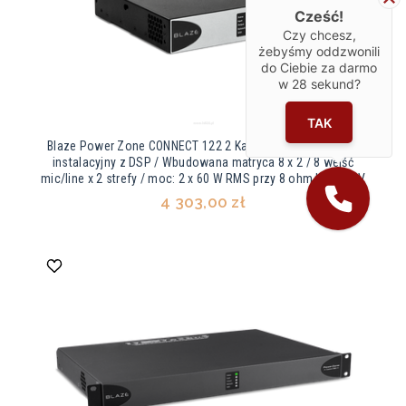
Cześć!
Czy chcesz,
żebyśmy oddzwonili
do Ciebie za darmo
w
28
sekund?
TAK
Blaze Power Zone CONNECT 122 2 Kanałowy wzmacniacz
instalacyjny z DSP / Wbudowana matryca 8 x 2 / 8 wejść
mic/line x 2 strefy / moc: 2 x 60 W RMS przy 8 ohm lub 100 V
4 303,00 zł