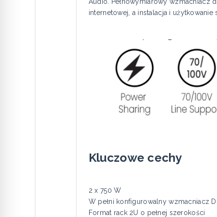
Audio. Pełnowymiarowy wzmacniacz duż
internetowej, a instalacja i użytkowanie
Kluczowe cechy
2 x 750 W
W pełni konfigurowalny wzmacniacz D
Format rack 2U o pełnej szerokości