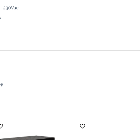
i 230Vac
y
ję