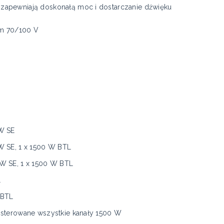
apewniają doskonałą moc i dostarczanie dźwięku
ym 70/100 V
W SE
W SE, 1 x 1500 W BTL
W SE, 1 x 1500 W BTL
L
 BTL
 sterowane wszystkie kanały 1500 W