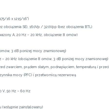
75/16 x 1215/16”)
z obciążenia SE), 160Vp / 320Vpp (bez obciążenia BTL)
ważony A, 20 Hz – 20 kHz, obciążenie 8 omów)
 omów, 3 dB poniżej mocy znamionowej)​
z – 20 kHz (obciążenie 8 omów, 3 dB poniżej mocy znamionowej)
d zwarciem, prądem stałym, podnapięciem, temperaturą i przec
zynnika mocy (PFC) i przetwornicą rezerwową
0 V, 50 Hz – 60 Hz​
 (wstępnie zainstalowany)