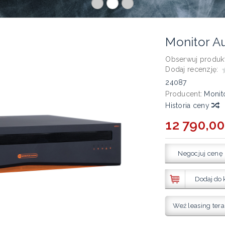
Monitor A
Obserwuj produkt
Dodaj recenzję:
24087
Producent:
Monit
Historia ceny
12 790,00
Negocjuj cenę
Dodaj do 
Weź leasing tera