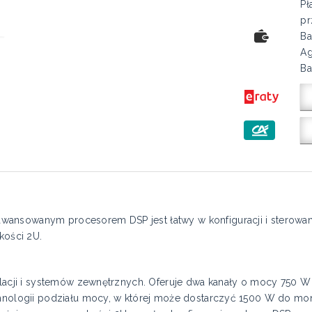
Pł
pr
Ba
Ag
Ba
ansowanym procesorem DSP jest łatwy w konfiguracji i sterowa
kości 2U.
alacji i systemów zewnętrznych. Oferuje dwa kanały o mocy 750 W 
chnologii podziału mocy, w której może dostarczyć 1500 W do mon