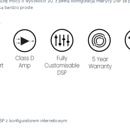
ej mocy o wysokości 2U, z pełną konfiguracją matrycy DSP za po
 są bardzo proste.
SP z konfiguratorem internetowym