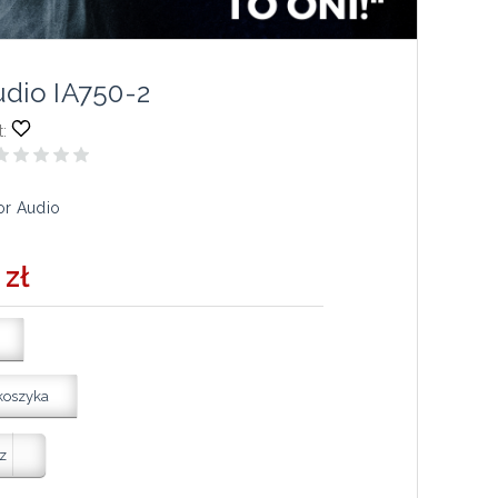
udio IA750-2
:
or Audio
 zł
koszyka
z