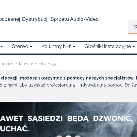
czesnej Dystrybucji Sprzętu Audio-Video!
Wys
Stereo
Kolumny hi-fi
Głośniki instalacyjne
ltiroom
Monitor Audio IA750-2
u decyzji, możesz skorzystać z pomocy naszych specjalistów,
ć z nami, aby uzyskać profesjonalną i indywidualną pomoc.
Do Tw