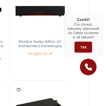
Cześć!
Czy chcesz,
żebyśmy oddzwonili
do Ciebie za darmo
w
28
sekund?
ro
Monitor Audio IA800-2C
ów
wzmacniacz instalacyjny
TAK
e
10 590,00 zł
h