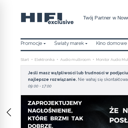
Twój Partner w Nowo
Promocje
Światy marek
Kino domowe
Start
Elektronika
Audio multiroom
Monitor Audio Mu
Jeśli masz wątpliwości lub trudności w podjęci
najlepsze rozwiązanie.
Nie wahaj się skontaktowa
09:00 - 17:00