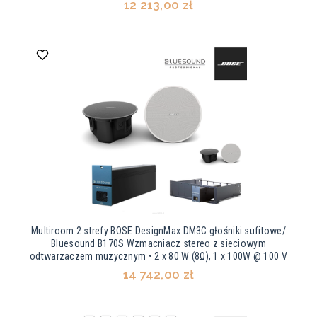
12 213,00 zł
Multiroom 2 strefy BOSE DesignMax DM3C głośniki sufitowe/
Bluesound B170S Wzmacniacz stereo z sieciowym
odtwarzaczem muzycznym • 2 x 80 W (8Ω), 1 x 100W @ 100 V
14 742,00 zł