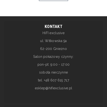
KONTAKT
HiFI exclusive
ul. Witkowska 5a
62-200 Gniezno
Salon pokazowy czynny:
pon-pt: 9:00 - 17:00
sobota nieczynne
tel. +48 607 615 717
esklep@hifiexclusive.pl