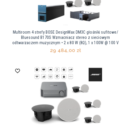
Multiroom 4 strefy BOSE DesignMax DM3C głośniki sufitowe/
Bluesound B170S Wzmacniacz stereo z sieciowym
odtwarzaczem muzycznym • 2 x 80 W (8Ω), 1 x 100W @ 100 V
29 484,00 zł