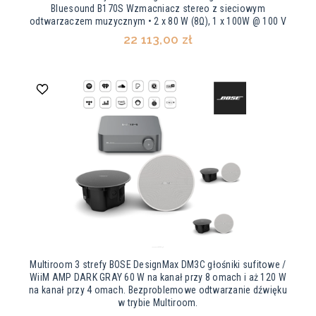
Bluesound B170S Wzmacniacz stereo z sieciowym
odtwarzaczem muzycznym • 2 x 80 W (8Ω), 1 x 100W @ 100 V
22 113,00 zł
Multiroom 3 strefy BOSE DesignMax DM3C głośniki sufitowe /
WiiM AMP DARK GRAY 60 W na kanał przy 8 omach i aż 120 W
na kanał przy 4 omach. Bezproblemowe odtwarzanie dźwięku
w trybie Multiroom.