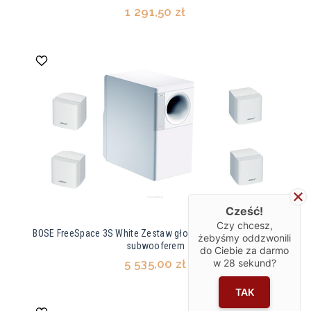
1 291,50 zł
Cześć!
Czy chcesz,
BOSE FreeSpace 3S White Zestaw głośników naściennych z
żebyśmy oddzwonili
subwooferem
do Ciebie za darmo
5 535,00 zł
w
28
sekund?
TAK