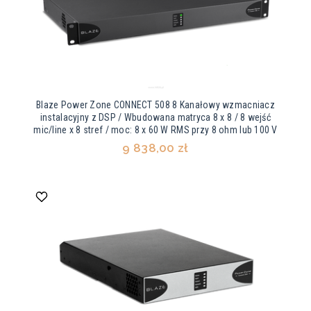
Blaze Power Zone CONNECT 508 8 Kanałowy wzmacniacz
instalacyjny z DSP / Wbudowana matryca 8 x 8 / 8 wejść
mic/line x 8 stref / moc: 8 x 60 W RMS przy 8 ohm lub 100 V
9 838,00 zł