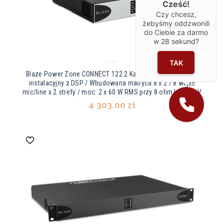
Cześć!
Czy chcesz,
żebyśmy oddzwonili
do Ciebie za darmo
w
28
sekund?
TAK
Blaze Power Zone CONNECT 122 2 Kanałowy wzmacniacz
instalacyjny z DSP / Wbudowana matryca 8 x 2 / 8 wejść
mic/line x 2 strefy / moc: 2 x 60 W RMS przy 8 ohm lub 100 V
4 303,00 zł