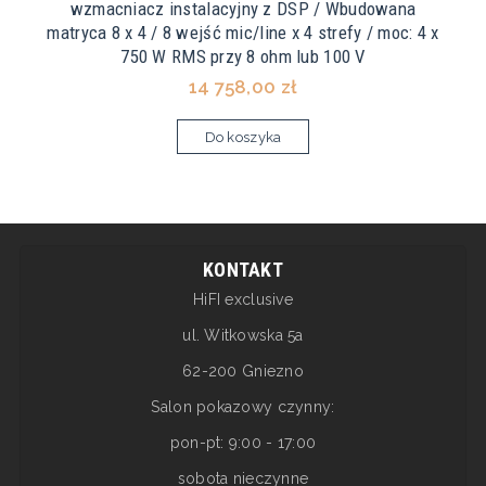
wzmacniacz instalacyjny z DSP / Wbudowana
matryca 8 x 4 / 8 wejść mic/line x 4 strefy / moc: 4 x
750 W RMS przy 8 ohm lub 100 V
14 758,00 zł
Do koszyka
KONTAKT
HiFI exclusive
ul. Witkowska 5a
62-200 Gniezno
Salon pokazowy czynny:
pon-pt: 9:00 - 17:00
sobota nieczynne