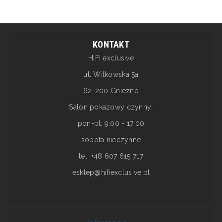
KONTAKT
HiFI exclusive
ul. Witkowska 5a
62-200 Gniezno
Salon pokazowy czynny:
pon-pt: 9:00 - 17:00
sobota nieczynne
tel. +48 607 615 717
esklep@hifiexclusive.pl