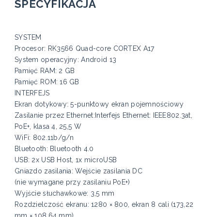
SPECYFIKACJA
SYSTEM
Procesor: RK3566 Quad-core CORTEX A17
System operacyjny: Android 13
Pamięć RAM: 2 GB
Pamięć ROM: 16 GB
INTERFEJS
Ekran dotykowy: 5-punktowy ekran pojemnościowy
Zasilanie przez Ethernet:Interfejs Ethernet: IEEE802.3at,
PoE+, klasa 4, 25,5 W
WiFi: 802.11b/g/n
Bluetooth: Bluetooth 4.0
USB: 2x USB Host, 1x microUSB
Gniazdo zasilania: Wejście zasilania DC
(nie wymagane przy zasilaniu PoE+)
Wyjście słuchawkowe: 3,5 mm
Rozdzielczość ekranu: 1280 × 800, ekran 8 cali (173,22
mm × 108,64 mm)