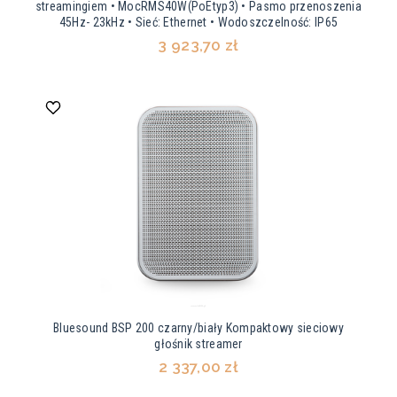
streamingiem • MocRMS40W(PoEtyp3) • Pasmo przenoszenia
45Hz- 23kHz • Sieć: Ethernet • Wodoszczelność: IP65
3 923,70 zł
Bluesound BSP 200 czarny/biały Kompaktowy sieciowy
głośnik streamer
2 337,00 zł