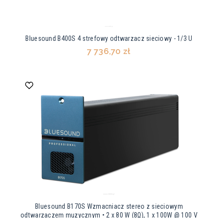
Bluesound B400S 4 strefowy odtwarzacz sieciowy - 1/3 U
7 736,70 zł
Bluesound B170S Wzmacniacz stereo z sieciowym
odtwarzaczem muzycznym • 2 x 80 W (8Ω), 1 x 100W @ 100 V