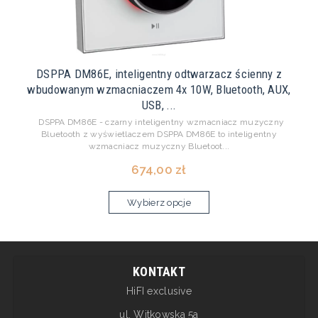
DSPPA DM86E, inteligentny odtwarzacz ścienny z
wbudowanym wzmacniaczem 4x 10W, Bluetooth, AUX,
USB, ...
DSPPA DM86E - czarny inteligentny wzmacniacz muzyczny
Bluetooth z wyświetlaczem DSPPA DM86E to inteligentny
wzmacniacz muzyczny Bluetoot...
674,00 zł
Wybierz opcje
KONTAKT
HiFI exclusive
ul. Witkowska 5a