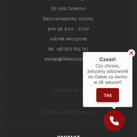
62-200 Gniezno
Salon pokazowy czynny:
pon-pt: 9:00 - 17:00
sobota nieczynne
tel. +48 607 615 717
Cześć!
esklep@hifiexclusive.pl
Czy chcesz,
żebyśmy oddzwonili
do Ciebie za darmo
w
28
sekund?
Informacje
TAK
Dostawa i dostępność