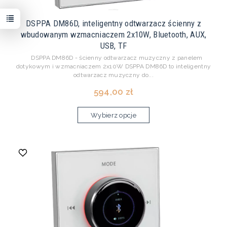
DSPPA DM86D, inteligentny odtwarzacz ścienny z
wbudowanym wzmacniaczem 2x10W, Bluetooth, AUX,
USB, TF
DSPPA DM86D - ścienny odtwarzacz muzyczny z panelem
dotykowym i wzmacniaczem 2x10W DSPPA DM86D to inteligentny
odtwarzacz muzyczny do...
594,00 zł
Wybierz opcje