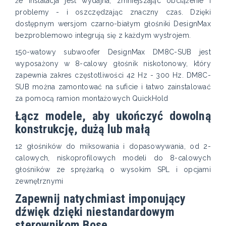
że instalacja jest wydajna, zmniejszając obciążenie i
problemy - i oszczędzając znaczny czas. Dzięki
dostępnym wersjom czarno-białym głośniki DesignMax
bezproblemowo integrują się z każdym wystrojem.
150-watowy subwoofer DesignMax DM8C-SUB jest
wyposażony w 8-calowy głośnik niskotonowy, który
zapewnia zakres częstotliwości 42 Hz - 300 Hz. DM8C-
SUB można zamontować na suficie i łatwo zainstalować
za pomocą ramion montażowych QuickHold
Łącz modele, aby ukończyć dowolną
konstrukcję, dużą lub małą
12 głośników do miksowania i dopasowywania, od 2-
calowych, niskoprofilowych modeli do 8-calowych
głośników ze sprężarką o wysokim SPL i opcjami
zewnętrznymi
Zapewnij natychmiast imponujący
dźwięk dzięki niestandardowym
sterownikom Bose