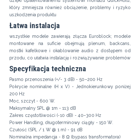
dzięki opatentowanemu systemowi montażu QuickHold,
który zmniejsza również obciążenie, problemy i ryzyko
uszkodzenia produktu
Łatwa instalacja
wszystkie modele zawierają złącza Euroblock; modele
montowane na suficie obejmują plenum, backcans,
mostki kafelkowe i okablowanie audio z dostępem od
przodu, co ułatwia instalację i rozwiązywanie problemów
Specyfikacja techniczna
Pasmo przenoszenia (+/- 3 dB) - 50–200 Hz
Pokrycie nominalne (H x V) - Jednokierunkowy poniżej
200 Hz
Moc, szczyt - 600 W.
Maksymalny SPL @ 1m - 113 dB
Zakres częstotliwości (-10 dB) - 40–300 Hz
Power Handling, długoterminowy ciągły - 150 W.
Czułość (SPL / 1 W @ 1 m) - 91 dB
Nominalna impedancja - 8 Ω (bypass transformatora)