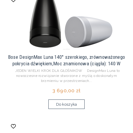
Bose DesignMax Luna 140° szerokiego, zrównoważonego
pokrycia dźwiękiem,Moc znamionowa (ciągła): 140 W
JEDEN WIELKI KROK DLA GŁOŚNIKÓW DesignMax Luna to
nowoczesne rozwiązanie stworzone z myślą o doskonałym
brzmieniu w przestrzeniach...
3 690,00 zł
Do koszyka