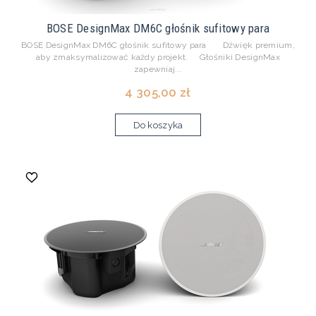
BOSE DesignMax DM6C głośnik sufitowy para
BOSE DesignMax DM6C głośnik sufitowy para Dźwięk premium,
aby zmaksymalizować każdy projekt. Głośniki DesignMax
zapewniaj...
4 305,00 zł
Do koszyka