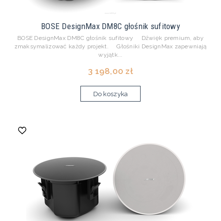
BOSE DesignMax DM8C głośnik sufitowy
BOSE DesignMax DM8C głośnik sufitowy Dźwięk premium, aby
zmaksymalizować każdy projekt. Głośniki DesignMax zapewniają
wyjątk...
3 198,00 zł
Do koszyka