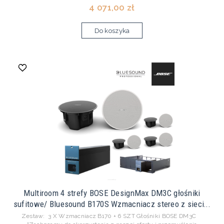
4 071,00 zł
Do koszyka
Multiroom 4 strefy BOSE DesignMax DM3C głośniki
sufitowe/ Bluesound B170S Wzmacniacz stereo z sieci...
Zestaw: 3 X Wzmacniacz B170 + 6 SZT Głośniki BOSE DM3C