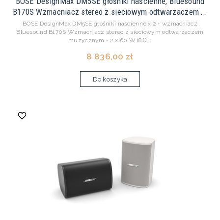
BOSE DesignMax DM5SE głośniki naścienne, Bluesound
B170S Wzmacniacz stereo z sieciowym odtwarzaczem ...
BOSE DesignMax DM5SE głośniki naścienne x 2 + wzmacniacz
Bluesound B170S Wzmacniacz stereo z sieciowym odtwarzaczem
muzycznym • 2 x 60 W (8Ω...
8 836,00 zł
Do koszyka