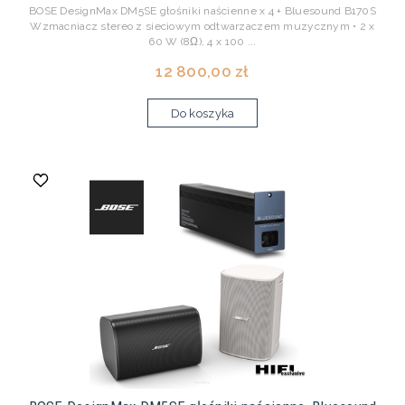
BOSE DesignMax DM5SE głośniki naścienne x 4 + Bluesound B170S
Wzmacniacz stereo z sieciowym odtwarzaczem muzycznym • 2 x
60 W (8Ω), 4 x 100 ...
12 800,00 zł
Do koszyka