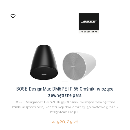
BOSE DesignMax DM6PE IP 55 Głośniki wiszące
zewnętrzne para
BOSE DesignMax DM6PE IP 55 Głośniki wiszące zewnętrzne
Dzięki współosiowej konstrukcji dwudrożnej, 30-watowe głośniki
DesignMax DM3C,...
4 520,25 zł