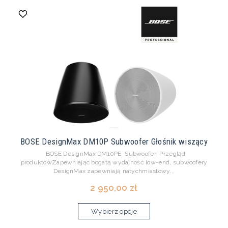
BOSE DesignMax DM10P Subwoofer Głośnik wiszący
BOSE DesignMax DM10PE Subwoofer Przegląd
produktówZapewniając bogatą wydajność low-end, subwoofery
DesignMax zapewniają natychmiastowy...
2 950,00 zł
Wybierz opcje