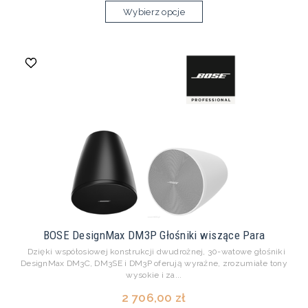
Wybierz opcje
BOSE DesignMax DM3P Głośniki wiszące Para
Dzięki współosiowej konstrukcji dwudrożnej, 30-watowe głośniki
DesignMax DM3C, DM3SE i DM3P oferują wyraźne, zrozumiałe tony
wysokie i za...
2 706,00 zł