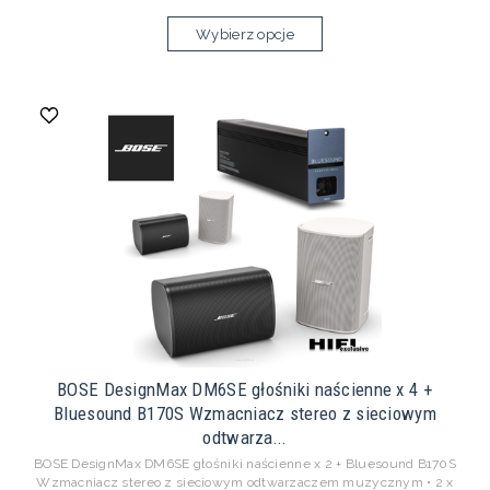
Wybierz opcje
BOSE DesignMax DM6SE głośniki naścienne x 4 +
Bluesound B170S Wzmacniacz stereo z sieciowym
odtwarza...
BOSE DesignMax DM6SE głośniki naścienne x 2 + Bluesound B170S
Wzmacniacz stereo z sieciowym odtwarzaczem muzycznym • 2 x