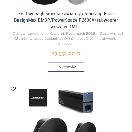
Zestaw nagłośnienia kawiarni/restauracji Bose
DesignMax DM3P/PowerSpace P2600A/subwoofer
wiszący DM1...
Zestaw Nagłośnienia Kawiarni/Restauracji BOSE. Zestaw 11 szt
Głośniki wiszące DesignMax DM3C 1 szt Głośnik subwoofer
wiszący...
23 552,00 zł
Do koszyka