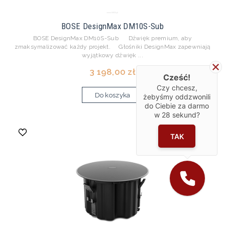
BOSE DesignMax DM10S-Sub
BOSE DesignMax DM10S-Sub Dźwięk premium, aby
zmaksymalizować każdy projekt. Głośniki DesignMax zapewniają
wyjątkowy dźwięk ...
3 198,00 zł
Cześć!
Czy chcesz,
Do koszyka
żebyśmy oddzwonili
do Ciebie za darmo
w
28
sekund?
TAK