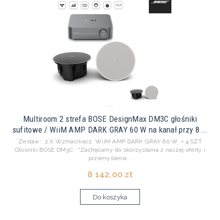
Multiroom 2 strefa BOSE DesignMax DM3C głośniki
sufitowe / WiiM AMP DARK GRAY 60 W na kanał przy 8 ...
Zestaw: 2 X Wzmacniacz WiiM AMP DARK GRAY 60 W + 4 SZT
Głośniki BOSE DM3C "Zachęcamy do skorzystania z naszej oferty i
przemyślenia...
8 142,00 zł
Do koszyka