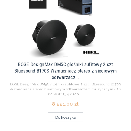
BOSE DesignMax DM5C głośniki sufitowy 2 szt
Bluesound B170S Wzmacniacz stereo z sieciowym
odtwarzacz...
BOSE DesignMax DM5C głośniki sufitowe 2 szt, Bluesound B170S
Wzmacniacz stereo z sieciowym odtwarzaczem muzycznym • 2 x
60 W (8Ω), 4 x 100 ...
8 221,00 zł
Do koszyka