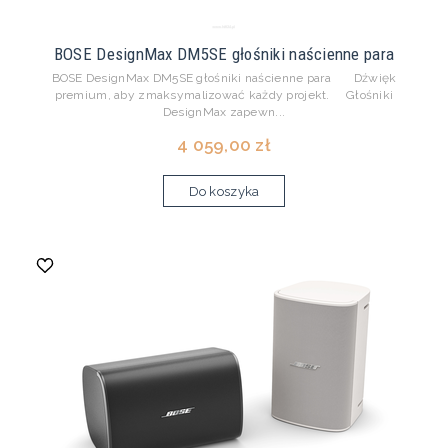
BOSE DesignMax DM5SE głośniki naścienne para
BOSE DesignMax DM5SE głośniki naścienne para Dźwięk
premium, aby zmaksymalizować każdy projekt. Głośniki
DesignMax zapewn...
4 059,00 zł
Do koszyka