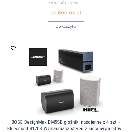
60 W (8Ω), 4 x 100 ...
14 600,00 zł
Do koszyka
BOSE DesignMax DM5SE głośniki naścienne x 4 szt +
Bluesound B170S Wzmacniacz stereo z sieciowym odtw...