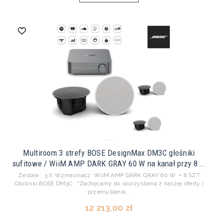
Multiroom 3 strefy BOSE DesignMax DM3C głośniki
sufitowe / WiiM AMP DARK GRAY 60 W na kanał przy 8 ...
Zestaw: 3 X Wzmacniacz WiiM AMP DARK GRAY 60 W + 6 SZT
Głośniki BOSE DM3C "Zachęcamy do skorzystania z naszej oferty i
przemyślenia...
12 213,00 zł