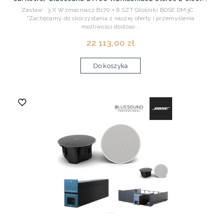
Zestaw: 3 X Wzmacniacz B170 + 6 SZT Głośniki BOSE DM3C
"Zachęcamy do skorzystania z naszej oferty i przemyślenia
możliwości dostoso...
22 113,00 zł
Do koszyka