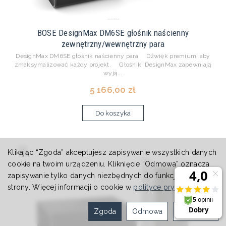
BOSE DesignMax DM6SE głośnik naścienny
zewnętrzny/wewnętrzny para
DesignMax DM6SE głośnik naścienny para Dźwięk premium, aby
zmaksymalizować każdy projekt. Głośniki DesignMax zapewniają
wyją...
5 166,00 zł
Do koszyka
Klikając “Zgoda” akceptujesz zapisywanie wszystkich danych
cookie na twoim urządzeniu. Kliknięcie “Odmowa” oznacza
zapisywanie tylko danych niezbędnych do funkcjonowania
strony. Więcej informacji o cookie w
polityce prywatności
.
Zgoda
Odmowa
Ustawienia