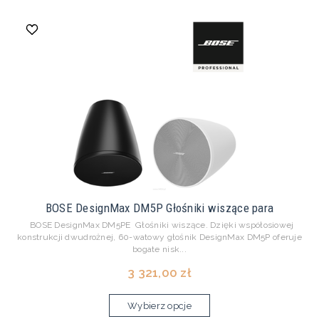
BOSE DesignMax DM5P Głośniki wiszące para
BOSE DesignMax DM5PE Głośniki wiszące. Dzięki współosiowej
konstrukcji dwudrożnej, 60-watowy głośnik DesignMax DM5P oferuje
bogate nisk...
3 321,00 zł
Wybierz opcje