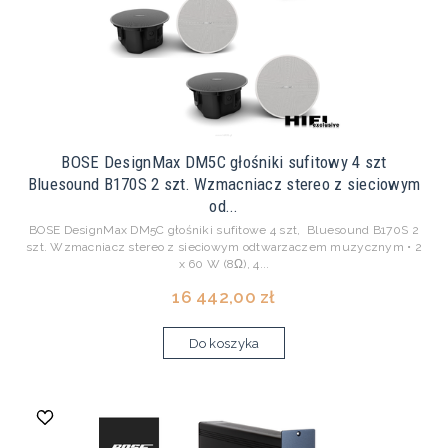
BOSE DesignMax DM5C głośniki sufitowy 4 szt
Bluesound B170S 2 szt. Wzmacniacz stereo z sieciowym
od...
BOSE DesignMax DM5C głośniki sufitowe 4 szt, Bluesound B170S 2
szt. Wzmacniacz stereo z sieciowym odtwarzaczem muzycznym • 2
x 60 W (8Ω), 4...
16 442,00 zł
Do koszyka