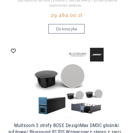
"Zachęcamy do skorzystania z naszej oferty i przemyślenia
możliwości dostoso...
29 484,00 zł
Do koszyka
Multiroom 3 strefy BOSE DesignMax DM3C głośniki
sufitowe/ Bluesound B170S Wzmacniacz stereo z sieci...