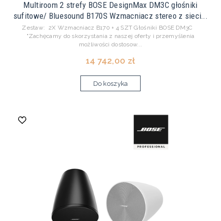
Multiroom 2 strefy BOSE DesignMax DM3C głośniki
sufitowe/ Bluesound B170S Wzmacniacz stereo z sieci...
Zestaw: 2X Wzmacniacz B170 + 4 SZT Głośniki BOSE DM3C
"Zachęcamy do skorzystania z naszej oferty i przemyślenia
możliwości dostosow...
14 742,00 zł
Do koszyka