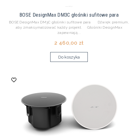
BOSE DesignMax DM3C głośniki sufitowe para
BOSE DesignMax DM3C głośniki sufitowe para Dźwięk premium,
aby zmaksymalizować każdy projekt. Głośniki DesignMax
zapewniają...
2 460,00 zł
Do koszyka