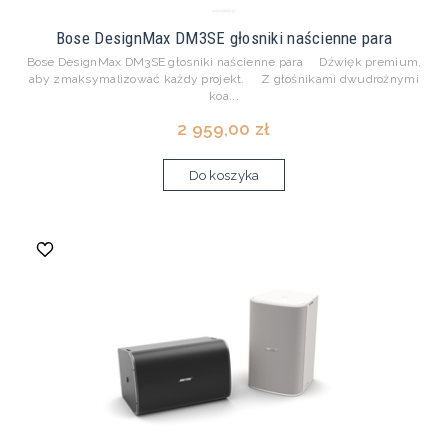
Bose DesignMax DM3SE głosniki naścienne para
Bose DesignMax DM3SE głosniki naścienne para Dźwięk premium,
aby zmaksymalizować każdy projekt. Z głośnikami dwudrożnymi
koa...
2 959,00 zł
Do koszyka