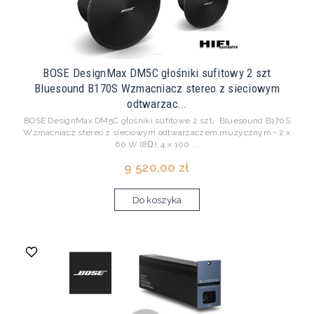
BOSE DesignMax DM5C głośniki sufitowy 2 szt
Bluesound B170S Wzmacniacz stereo z sieciowym
odtwarzac...
BOSE DesignMax DM5C głośniki sufitowe 2 szt, Bluesound B170S
Wzmacniacz stereo z sieciowym odtwarzaczem muzycznym • 2 x
60 W (8Ω), 4 x 100 ...
9 520,00 zł
Do koszyka