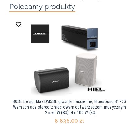
Polecamy produkty
BOSE DesignMax DM5SE głośniki naścienne, Bluesound B170S
Wzmacniacz stereo z sieciowym odtwarzaczem muzycznym
• 2 x 60 W (8Ω), 4 x 100 W (4Ω)
8 836,00 zł