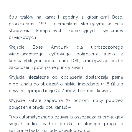
600 watów na kanał i zgodny z głośnikami Bose,
procesorami DSP i elementami sterującymi w celu
stworzenia kompletnych komercyjnych systemów
dźwiękowych
Wejście Bose AmpLink dla uproszczonego
wielokanałowego cyfrowego połączenia audio z
kompatybilnymi procesorami DSP, zmniejszając liczbę
zakończeń i powiązane punkty awarii
Wyjścia niezależne od obciążenia dostarczają pełną
moc kanału do obciążeń o niskiej impedancji (4-8 Ω) lub
o wysokiej impedancji (70 / 100V) bez mostkowania
Wyjście I-Share zapewnia 2x poziom mocy poprzez
połączenie prądu obu kanałów
Tryb automatycznego czuwania oszczędza energię, gdy
sygnał audio spadnie poniżej ustalonego progu, a
następnie budzi się, gdy dźwięk powróci