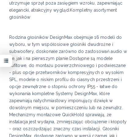
utrzymuje sprzęt poza zasięgiem wzroku, zapewniając
elegancki, atrakcyjny wygląd.Kompletny asortyment
głośników
Rodzina głośników DesignMax obejmuje 16 modeli do
wyboru, w tym współosiowe głośniki dwudrożne i
subwoofery, doskonałe zarówno do zastosowań audio w
tle, jak i na pierwszym planie.Dostępne są modele
sufitowe, do montażu powierzchniowego i podwieszane
- plus opcje przetworników kompresyjnych o wysokim
SPL, modele o niskim profilu do ciasnych przestrzeni i
opcje zewnętrzne o stopniu ochrony IP55 - łatwe do
wykonania kompletne Systemy DesignMax, które
zapewniają natychmiastowy imponujący dźwięk w
dowolnym miejscu, w pomieszczeniu lub na zewnątrz.
Mechanizmy montażowe QuickHold sprawiają, że
instalacja jest wydajna, zmniejszając obciążenie i kłopoty
- oraz oszczędzając znaczny czas instalacji. Głośniki
DesignMax, dostępne zarówno w wersji czarnej, jak i