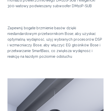
montażu powierzchniowego DM10S-SUB i elegancki
300-watowy podwieszany subwoofer DM10P-SUB
Zapewnij bogate brzmienie basów dzięki
niestandardowym przetwornikom Bose; aby uzyskać
optymalną wydajność, użyj wybranych procesorów DSP
i wzmacniaczy Bose, aby włączyć EQ głośników Bose i
przetwarzanie SmartBass, co zwiększa wydajność i
reakcję na każdym poziomie odsłuchu