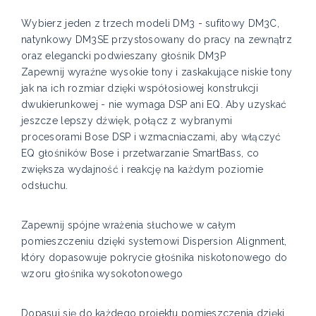
Wybierz jeden z trzech modeli DM3 - sufitowy DM3C,
natynkowy DM3SE przystosowany do pracy na zewnątrz
oraz elegancki podwieszany głośnik DM3P
Zapewnij wyraźne wysokie tony i zaskakujące niskie tony
jak na ich rozmiar dzięki współosiowej konstrukcji
dwukierunkowej - nie wymaga DSP ani EQ. Aby uzyskać
jeszcze lepszy dźwięk, połącz z wybranymi
procesorami Bose DSP i wzmacniaczami, aby włączyć
EQ głośników Bose i przetwarzanie SmartBass, co
zwiększa wydajność i reakcję na każdym poziomie
odsłuchu.
Zapewnij spójne wrażenia słuchowe w całym
pomieszczeniu dzięki systemowi Dispersion Alignment,
który dopasowuje pokrycie głośnika niskotonowego do
wzoru głośnika wysokotonowego
Dopasuj się do każdego projektu pomieszczenia dzięki