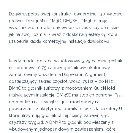
Dzięki współosiowej konstrukcji dwudrożnej, 30-watowe
głośniki DesignMax DM3C, DM3SE i DM3P oferują
wyraźne, zrozumiałe tony wysokie i zaskakująco niskie
jak na swój rozmiar - wraz z doskonałą estetyką, która
uzupełnia każdą komercyjną instalację dźwiękową.
Każdy model posiada współosiowy 3,25-calowy głośnik
niskotonowy i 0,75-calowy głośnik wysokotonowy
zamontowany w systemie Dispersion Alignment,
dostarczający zakres częstotliwości 75 Hz – 20 kHz.
DM3C to głośnik sufitowy z mocowaniem QuickHold
ułatwiającym instalację. DM3SE ma stopień ochrony IP55
do montażu na zewnątrz i jest montowany na
powierzchni, z ukrytymi wspornikami w kształcie litery U,
które utrzymują głośnik bliżej ściany, zapewniając
czystszy wygląd. A DM3P to głośnik podwieszany z
wbudowanym jednopunktowym zawieszeniem, które