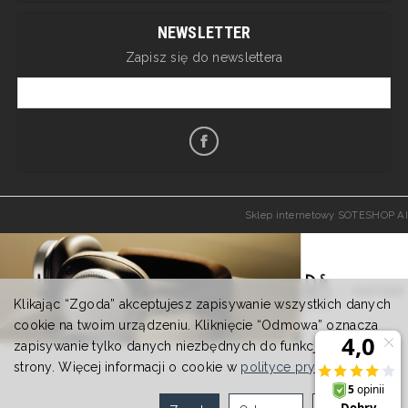
NEWSLETTER
Zapisz się do newslettera
Sklep internetowy SOTESHOP AI
Klikając “Zgoda” akceptujesz zapisywanie wszystkich danych
cookie na twoim urządzeniu. Kliknięcie “Odmowa” oznacza
zapisywanie tylko danych niezbędnych do funkcjonowania
strony. Więcej informacji o cookie w
polityce prywatności
.