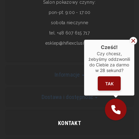
Salon pokazowy czynny:
pon-pt: 9:00 - 17:00
sobota nieczynne
tel. +48 607 615 717
esklep@hifiexclusive.pl
Cześć!
Czy chcesz,
żebyśmy oddzwonili
do Ciebie za darmo
w
28
sekund?
Informacje
TAK
Dostawa i dostępność
KONTAKT