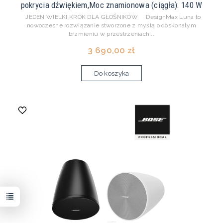
pokrycia dźwiękiem,Moc znamionowa (ciągła): 140 W
JEDEN WIELKI KROK DLA GŁOŚNIKÓW DesignMax Luna to
nowoczesne rozwiązanie stworzone z myślą o doskonałym
brzmieniu w przestrzeniach...
3 690,00 zł
Do koszyka