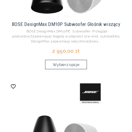
BOSE DesignMax DM10P Subwoofer Głośnik wiszący
BOSE DesignMax DM10PE Subwoofer Przegląd
produktówZapewniając bogatą wydajność low-end, subwoofery
DesignMax zapewniają natychmiastowy...
2 950,00 zł
Wybierz opcje