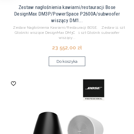
Zestaw nagłośnienia kawiarni/restauracji Bose
DesignMax DM3P/PowerSpace P2600A/subwoofer
wiszący DM1...
Zestaw Nagłośnienia Kawiarni/Restauracji BOSE. Zestaw 11 szt
Głośniki wiszące DesignMax DM3C 1 szt Głośnik subwoofer
wiszący...
23 552,00 zł
Do koszyka