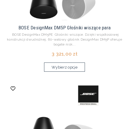
BOSE DesignMax DM5P Głośniki wiszące para
BOSE DesignMax DM5PE Głośniki wiszące. Dzięki współosiowej
konstrukcji dwudrożnej, 60-watowy głośnik DesignMax DM5P oferuje
bogate nisk...
3 321,00 zł
Wybierz opcje