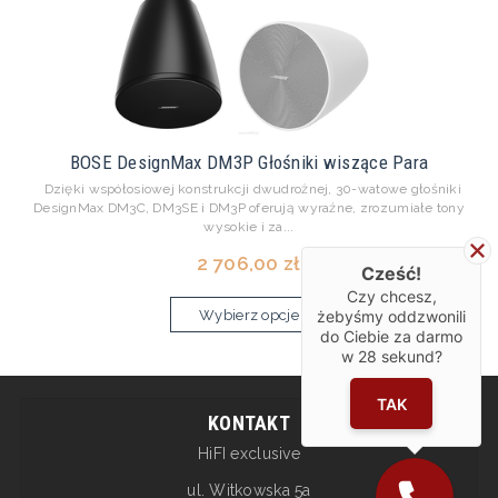
BOSE DesignMax DM3P Głośniki wiszące Para
Dzięki współosiowej konstrukcji dwudrożnej, 30-watowe głośniki
DesignMax DM3C, DM3SE i DM3P oferują wyraźne, zrozumiałe tony
wysokie i za...
2 706,00 zł
Cześć!
Czy chcesz,
Wybierz opcje
żebyśmy oddzwonili
do Ciebie za darmo
w
28
sekund?
TAK
KONTAKT
HiFI exclusive
ul. Witkowska 5a