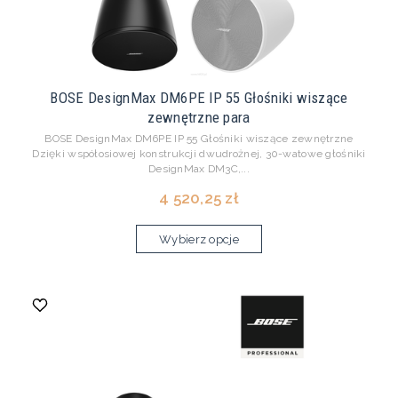
BOSE DesignMax DM6PE IP 55 Głośniki wiszące
zewnętrzne para
BOSE DesignMax DM6PE IP 55 Głośniki wiszące zewnętrzne
Dzięki współosiowej konstrukcji dwudrożnej, 30-watowe głośniki
DesignMax DM3C,...
4 520,25 zł
Wybierz opcje