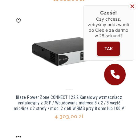
Cześć!
Czy chcesz,
żebyśmy oddzwonili
do Ciebie za darmo
w
28
sekund?
TAK
Blaze Power Zone CONNECT 122 2 Kanałowy wzmacniacz
instalacyjny z DSP / Wbudowana matryca 8 x 2 / 8 wejść
mic/line x 2 strefy / moc: 2 x 60 W RMS przy 8 ohm lub 100 V
4 303,00 zł