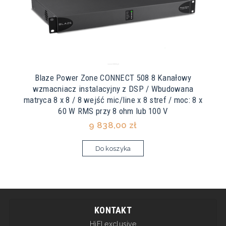
Blaze Power Zone CONNECT 508 8 Kanałowy
wzmacniacz instalacyjny z DSP / Wbudowana
matryca 8 x 8 / 8 wejść mic/line x 8 stref / moc: 8 x
60 W RMS przy 8 ohm lub 100 V
9 838,00 zł
Do koszyka
KONTAKT
HiFI exclusive