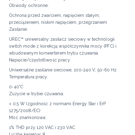
Obwody ochronne:
Ochrona przed zwarciem, napięciem stałym,
przeciążeniem, niskim napięciem, przegrzaniem
Zasilanie:
UREC™ uniwersalny zasilacz sieciowy w technologii
switch mode z korekcją współczynnika mocy (PFC) i
wbudowanym konwerterem trybu czuwania
Napięcie/częstotliwość pracy:
Uniwersalne zasilanie sieciowe, 100-240 V, 50-60 Hz
Temperatura pracy:
0-40°C
Zużycie w trybie czuwania:
< 0.5 W (zgodność z normami Energy Star i ErP
1275/2008/EC)
Moc znamionowa:
1% THD przy 120 VAC i 230 VAC
Liczba kanałów: 8