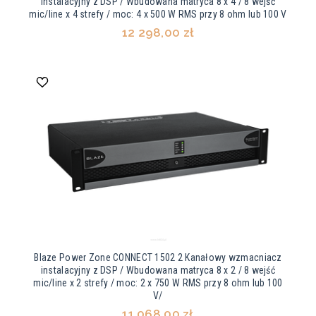
instalacyjny z DSP / Wbudowana matryca 8 x 4 / 8 wejść
mic/line x 4 strefy / moc: 4 x 500 W RMS przy 8 ohm lub 100 V
12 298,00 zł
Blaze Power Zone CONNECT 1502 2 Kanałowy wzmacniacz
instalacyjny z DSP / Wbudowana matryca 8 x 2 / 8 wejść
mic/line x 2 strefy / moc: 2 x 750 W RMS przy 8 ohm lub 100
V/
11 068,00 zł