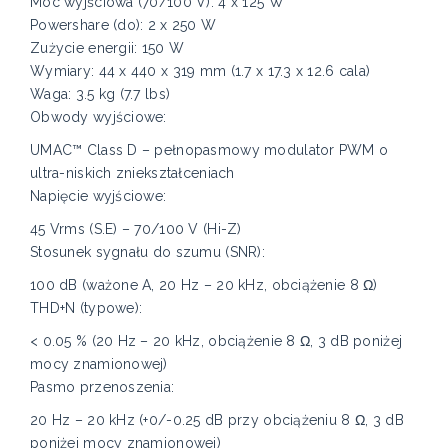
Moc wyjściowa (70/100 V): 4 x 125 W
Powershare (do): 2 x 250 W
Zużycie energii: 150 W
Wymiary: 44 x 440 x 319 mm (1.7 x 17.3 x 12.6 cala)
Waga: 3.5 kg (7.7 lbs)
Obwody wyjściowe:
UMAC™ Class D – pełnopasmowy modulator PWM o
ultra-niskich zniekształceniach
Napięcie wyjściowe:
45 Vrms (S.E) – 70/100 V (Hi-Z)
Stosunek sygnału do szumu (SNR):
100 dB (ważone A, 20 Hz – 20 kHz, obciążenie 8 Ω)
THD+N (typowe):
< 0.05 % (20 Hz – 20 kHz, obciążenie 8 Ω, 3 dB poniżej
mocy znamionowej)
Pasmo przenoszenia:
20 Hz – 20 kHz (+0/-0.25 dB przy obciążeniu 8 Ω, 3 dB
poniżej mocy znamionowej)