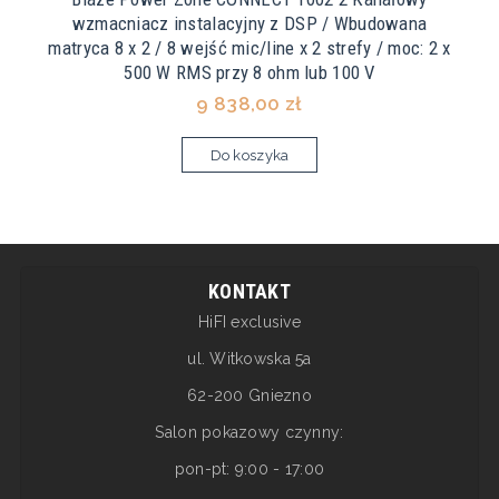
wzmacniacz instalacyjny z DSP / Wbudowana
matryca 8 x 2 / 8 wejść mic/line x 2 strefy / moc: 2 x
500 W RMS przy 8 ohm lub 100 V
9 838,00 zł
Do koszyka
KONTAKT
HiFI exclusive
ul. Witkowska 5a
62-200 Gniezno
Salon pokazowy czynny:
pon-pt: 9:00 - 17:00