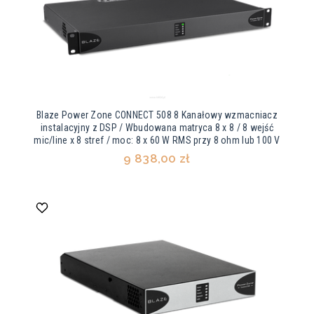
Blaze Power Zone CONNECT 508 8 Kanałowy wzmacniacz
instalacyjny z DSP / Wbudowana matryca 8 x 8 / 8 wejść
mic/line x 8 stref / moc: 8 x 60 W RMS przy 8 ohm lub 100 V
9 838,00 zł