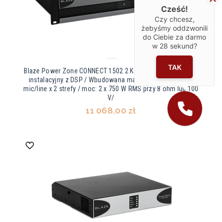
Cześć!
Czy chcesz,
żebyśmy oddzwonili
do Ciebie za darmo
w
28
sekund?
TAK
Blaze Power Zone CONNECT 1502 2 Kanałowy wzmacniacz
instalacyjny z DSP / Wbudowana matryca 8 x 2 / 8 wejść
mic/line x 2 strefy / moc: 2 x 750 W RMS przy 8 ohm lub 100
V/
11 068,00 zł