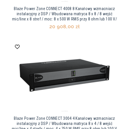
Blaze Power Zone CONNECT 4008 8 Kanałowy wzmacniacz
instalacyjny z DSP / Wbudowana matryca 8 x 8 / 8 wejść
mic/line x 8 stref / moc: 8 x 500 W RMS przy 8 ohm lub 100 V/
20 908,00 zł
Blaze Power Zone CONNECT 3004 4 Kanałowy wzmacniacz
instalacyjny z DSP / Wbudowana matryca 8 x 4 / 8 wejść
mic/line x 4 strefy / moc: 4 x 750 W RMS przy 8 ohm lub 100 V