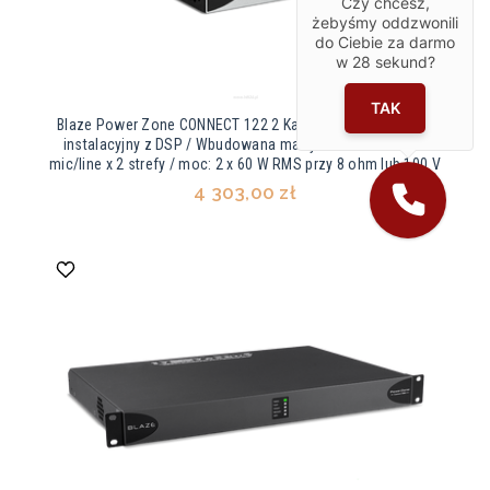
Czy chcesz,
żebyśmy oddzwonili
do Ciebie za darmo
w
28
sekund?
TAK
Blaze Power Zone CONNECT 122 2 Kanałowy wzmacniacz
instalacyjny z DSP / Wbudowana matryca 8 x 2 / 8 wejść
mic/line x 2 strefy / moc: 2 x 60 W RMS przy 8 ohm lub 100 V
4 303,00 zł