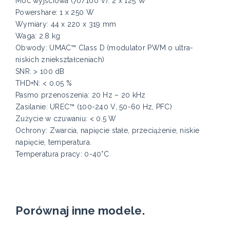
Moc wyjściowa (70/100 V): 2 x 125 W
Powershare: 1 x 250 W
Wymiary: 44 x 220 x 319 mm
Waga: 2.8 kg
Obwody: UMAC™ Class D (modulator PWM o ultra-
niskich zniekształceniach)
SNR: > 100 dB
THD+N: < 0.05 %
Pasmo przenoszenia: 20 Hz – 20 kHz
Zasilanie: UREC™ (100-240 V, 50-60 Hz, PFC)
Zużycie w czuwaniu: < 0.5 W
Ochrony: Zwarcia, napięcie stałe, przeciążenie, niskie
napięcie, temperatura.
Temperatura pracy: 0-40°C
Porównaj inne modele.