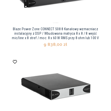
Blaze Power Zone CONNECT 508 8 Kanałowy wzmacniacz
instalacyjny z DSP / Wbudowana matryca 8 x 8 / 8 wejść
mic/line x 8 stref / moc: 8 x 60 W RMS przy 8 ohm lub 100 V
9 838,00 zł