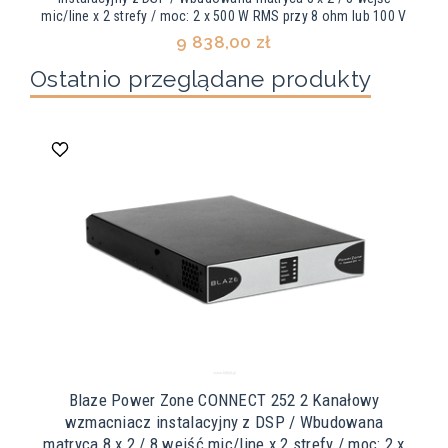
mic/line x 2 strefy / moc: 2 x 500 W RMS przy 8 ohm lub 100 V
9 838,00 zł
Ostatnio przeglądane produkty
Blaze Power Zone CONNECT 252 2 Kanałowy
wzmacniacz instalacyjny z DSP / Wbudowana
matryca 8 x 2 / 8 wejść mic/line x 2 strefy / moc: 2 x