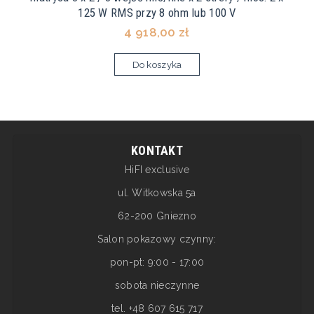
125 W RMS przy 8 ohm lub 100 V
4 918,00 zł
Do koszyka
KONTAKT
HiFI exclusive
ul. Witkowska 5a
62-200 Gniezno
Salon pokazowy czynny:
pon-pt: 9:00 - 17:00
sobota nieczynne
tel. +48 607 615 717