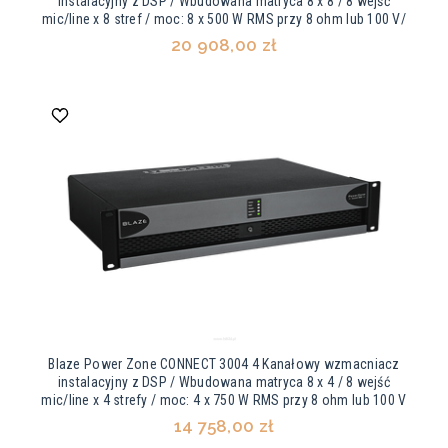
instalacyjny z DSP / Wbudowana matryca 8 x 8 / 8 wejść
mic/line x 8 stref / moc: 8 x 500 W RMS przy 8 ohm lub 100 V/
20 908,00 zł
Blaze Power Zone CONNECT 3004 4 Kanałowy wzmacniacz
instalacyjny z DSP / Wbudowana matryca 8 x 4 / 8 wejść
mic/line x 4 strefy / moc: 4 x 750 W RMS przy 8 ohm lub 100 V
14 758,00 zł