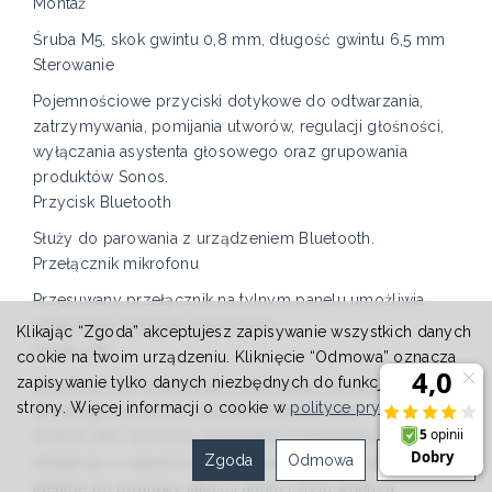
Montaż
Śruba M5, skok gwintu 0,8 mm, długość gwintu 6,5 mm
Sterowanie
Pojemnościowe przyciski dotykowe do odtwarzania,
zatrzymywania, pomijania utworów, regulacji głośności,
wyłączania asystenta głosowego oraz grupowania
produktów Sonos.
Przycisk Bluetooth
Służy do parowania z urządzeniem Bluetooth.
Przełącznik mikrofonu
Przesuwany przełącznik na tylnym panelu umożliwia
odłączenie zasilania mikrofonów.
Klikając “Zgoda” akceptujesz zapisywanie wszystkich danych
Diody LED
cookie na twoim urządzeniu. Kliknięcie “Odmowa” oznacza
zapisywanie tylko danych niezbędnych do funkcjonowania
Wskaźniki LED sygnalizują połączenie, wyciszenie,
strony. Więcej informacji o cookie w
polityce prywatności
.
aktywację mikrofonu oraz ewentualne błędy.
SONOS ARC ULTRA to doskonałe rozwiązanie, łączące
Zgoda
Odmowa
Ustawienia
elegancję z zaawansowaną technologią dźwiękową,
idealne do poprawy jakości audio i stylu wnętrza