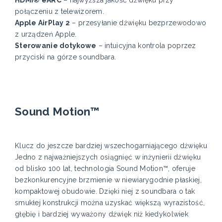
HDMI® eARC
– najwyższa jakość dźwięku przy
połączeniu z telewizorem.
Apple AirPlay 2
– przesyłanie dźwięku bezprzewodowo
z urządzeń Apple.
Sterowanie dotykowe
– intuicyjna kontrola poprzez
przyciski na górze soundbara.
Sound Motion™
Klucz do jeszcze bardziej wszechogarniającego dźwięku
Jedno z najważniejszych osiągnięć w inżynierii dźwięku
od blisko 100 lat, technologia Sound Motion™, oferuje
bezkonkurencyjne brzmienie w niewiarygodnie płaskiej,
kompaktowej obudowie. Dzięki niej z soundbara o tak
smukłej konstrukcji można uzyskać większą wyrazistość,
głębię i bardziej wyważony dźwięk niż kiedykolwiek