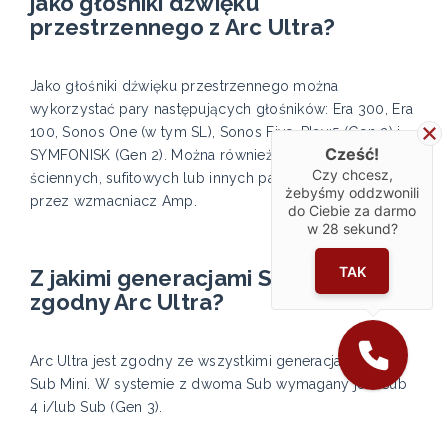
jako głośniki dźwięku
przestrzennego z Arc Ultra?
Jako głośniki dźwięku przestrzennego można
wykorzystać pary następujących głośników: Era 300, Era
100, Sonos One (w tym SL), Sonos Five, Play:5 (Gen 2) i
Cześć!
SYMFONISK (Gen 2). Można również użyć głośników
Czy chcesz,
ściennych, sufitowych lub innych pasywnych zasilanych
żebyśmy oddzwonili
przez wzmacniacz Amp.
do Ciebie za darmo
w
28
sekund?
TAK
Z jakimi generacjami Sub jest
zgodny Arc Ultra?
Arc Ultra jest zgodny ze wszystkimi generacjami Sub i
Sub Mini. W systemie z dwoma Sub wymagany jest Sub
4 i/lub Sub (Gen 3).