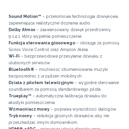
Sound Motion™
– przełomowa technologia dźwiękowa,
zapewniająca realistyczne doznania audio.
Dolby Atmos
– zaawansowany dźwięk przestrzenny
9.1.4.1, który wypełnia pomieszczenie.
Funkcja sterowania głosowego
– obsługa za pomocą
Sonos Voice Control oraz Amazon Alexa.
Wi-Fi
– bezprzewodowe przesyłanie dźwięku z
ulubionych serwisów.
Bluetooth®
– możliwość strumieniowania muzyki
bezpośrednio z urządzeń mobilnych.
Działa z pilotem telewizyjnym
– wygodne sterowanie
soundbarem za pomocą standardowego pilota.
Trueplay™
– automatyczna kalibracja dźwięku do
akustyki pomieszczenia.
Wzmacniacz mowy
– poprawa wyrazistości dialogów.
Tryb nocny
– redukcja głośnych dźwięków, aby nie
przeszkadzać innym domownikom.