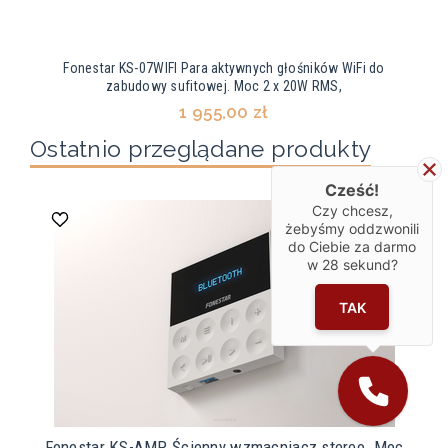
Fonestar KS-07WIFI Para aktywnych głośników WiFi do
zabudowy sufitowej. Moc 2 x 20W RMS,
1 955,00 zł
Ostatnio przeglądane produkty
Cześć!
Czy chcesz,
żebyśmy oddzwonili
do Ciebie za darmo
w
28
sekund?
TAK
Fonestar KS-AMP Ścienny wzmacniacz stereo. Moc