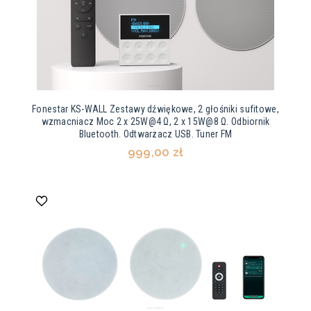
Fonestar KS-WALL Zestawy dźwiękowe, 2 głośniki sufitowe,
wzmacniacz Moc 2 x 25W@4 Ω, 2 x 15W@8 Ω. Odbiornik
Bluetooth. Odtwarzacz USB. Tuner FM
999,00 zł