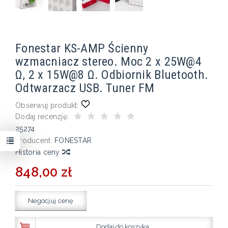
Fonestar KS-AMP Ścienny
wzmacniacz stereo. Moc 2 x 25W@4
Ω, 2 x 15W@8 Ω. Odbiornik Bluetooth.
Odtwarzacz USB. Tuner FM
Obserwuj produkt:
Dodaj recenzję:
25274
Producent:
FONESTAR
Historia ceny
848,00 zł
Negocjuj cenę
Dodaj do koszyka