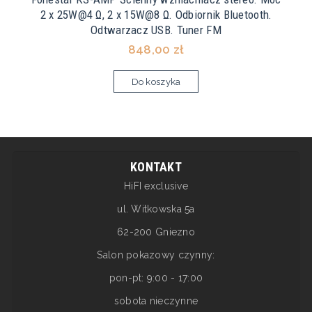
2 x 25W@4 Ω, 2 x 15W@8 Ω. Odbiornik Bluetooth.
Odtwarzacz USB. Tuner FM
848,00 zł
Do koszyka
KONTAKT
HiFI exclusive
ul. Witkowska 5a
62-200 Gniezno
Salon pokazowy czynny:
pon-pt: 9:00 - 17:00
sobota nieczynne