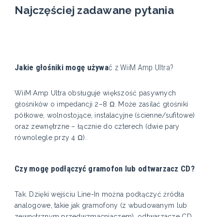
Najczęściej zadawane pytania
Jakie głośniki mogę używa
ć z WiiM Amp Ultra?
WiiM Amp Ultra obsługuje większość pasywnych
głośników o impedancji 2–8 Ω. Może zasilać głośniki
półkowe, wolnostojące, instalacyjne (ścienne/sufitowe)
oraz zewnętrzne – łącznie do czterech (dwie pary
równolegle przy 4 Ω).
Czy mogę podłączyć gramofon lub odtwarzacz CD?
Tak. Dzięki wejściu Line-In można podłączyć źródła
analogowe, takie jak gramofony (z wbudowanym lub
zewnętrznym przedwzmacniaczem), odtwarzacze CD