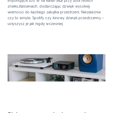
imponujące 100 W na kanał (8Ω) przy ultra niskich
zniekształceniach, dostarczając dźwięk wysokiej
wierności do każdego zakątka przestrzeni. Niezależnie
czy to winyle, Spotify czy kinowy dźwięk przestrzenny –
usłyszysz je jak nigdy wcześniej.