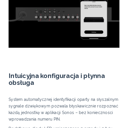
Intuicyjna konfiguracja i płynna
obsługa
System automatycznej identyfikacji oparty na słyszalnym
sygnale dźwiękowym pozwala błyskawicznie rozpoznać
każdą jednostkę w aplikacji Sonos – bez konieczności
wprowadzania numeru PIN.