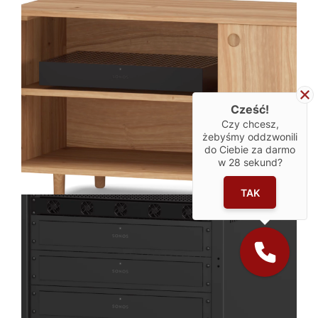
Cześć!
Czy chcesz,
żebyśmy oddzwonili
do Ciebie za darmo
w
28
sekund?
TAK