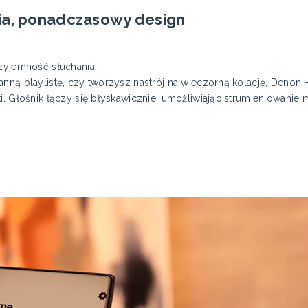
ia, ponadczasowy design
rzyjemność słuchania
anną playlistę, czy tworzysz nastrój na wieczorną kolację, Deno
i. Głośnik łączy się błyskawicznie, umożliwiając strumieniowanie