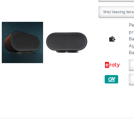
Weź leasing tera
Pł
pr
Ba
Ag
Ba