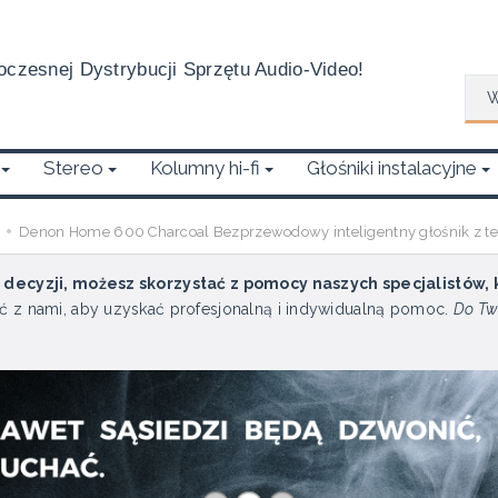
czesnej Dystrybucji Sprzętu Audio-Video!
Wys
Stereo
Kolumny hi-fi
Głośniki instalacyjne
Denon Home 600 Charcoal Bezprzewodowy inteligentny głośnik z te
u decyzji, możesz skorzystać z pomocy naszych specjalistów,
ć z nami, aby uzyskać profesjonalną i indywidualną pomoc.
Do Tw