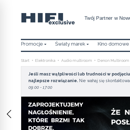
Twój Partner w Nowo
Promocje
Światy marek
Kino domowe
Start
Elektronika
Audio multiroom
Denon Multiroom
Jeśli masz wątpliwości lub trudności w podjęci
najlepsze rozwiązanie.
Nie wahaj się skontaktowa
09:00 - 17:00