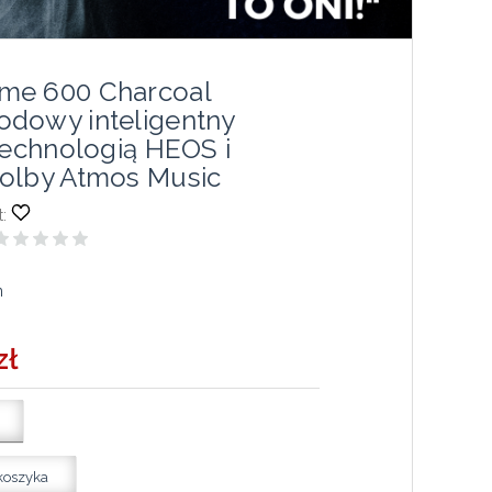
me 600 Charcoal
dowy inteligentny
technologią HEOS i
olby Atmos Music
:
n
zł
koszyka