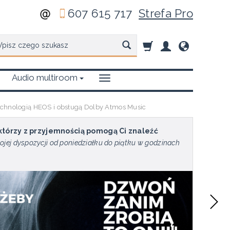
607 615 717
Strefa Pro
zukaj
Audio multiroom
chnologią HEOS i obsługą Dolby Atmos Music
 którzy z przyjemnością pomogą Ci znaleźć
ojej dyspozycji od poniedziałku do piątku w godzinach