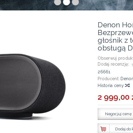
Denon Ho
Bezprzewo
głośnik z 
obsługą D
Obserwuj produkt
Dodaj recenzję:
26661
Producent:
Deno
Historia ceny
2 999,00 
Negocjuj cenę
Dodaj do 