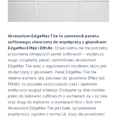
Akcesorium EdgeMax Tile to zamiennik panelu
sufitowego, stworzony do współpracy z głośnikami
EdgeMax EM90 i EM180.
Dzięki niemu nie ma potrzeby
przycinania istniejących paneli sufitowych – wystarczy
wyjąć oryginalny panel i zamontować akcesorium
EdgeMax Tile wraz z regulowanym mostkiem, który jest
dostarczany z głośnikiem. Panel EdgeMax Tile ma
idealne wymiary, aby pasować do głośników EM90 lub
EM180, co pozwala zaoszczędzić czas i zapewnia
estetyczny wygląd instalacji. Dostępne są dwa modele:
jeden do kratownic sufitowych o wymiarach 24 × 24 cale
oraz drugi do kratownic o wymiarach 600 × 600 mm.
Akcesorium EdgeMax Tile jest białe, sprzedawane
pojedynczo, zgodne z normą UL 2043 dla przestrzeni