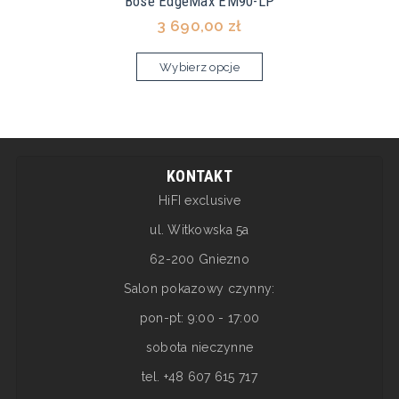
Bose EdgeMax EM90-LP
3 690,00 zł
Wybierz opcje
KONTAKT
HiFI exclusive
ul. Witkowska 5a
62-200 Gniezno
Salon pokazowy czynny:
pon-pt: 9:00 - 17:00
sobota nieczynne
tel. +48 607 615 717