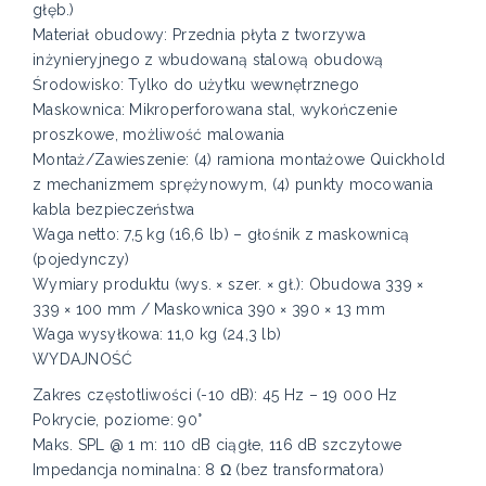
głęb.)
Materiał obudowy: Przednia płyta z tworzywa
inżynieryjnego z wbudowaną stalową obudową
Środowisko: Tylko do użytku wewnętrznego
Maskownica: Mikroperforowana stal, wykończenie
proszkowe, możliwość malowania
Montaż/Zawieszenie: (4) ramiona montażowe Quickhold
z mechanizmem sprężynowym, (4) punkty mocowania
kabla bezpieczeństwa
Waga netto: 7,5 kg (16,6 lb) – głośnik z maskownicą
(pojedynczy)
Wymiary produktu (wys. × szer. × gł.): Obudowa 339 ×
339 × 100 mm / Maskownica 390 × 390 × 13 mm
Waga wysyłkowa: 11,0 kg (24,3 lb)
WYDAJNOŚĆ
Zakres częstotliwości (-10 dB): 45 Hz – 19 000 Hz
Pokrycie, poziome: 90°
Maks. SPL @ 1 m: 110 dB ciągłe, 116 dB szczytowe
Impedancja nominalna: 8 Ω (bez transformatora)