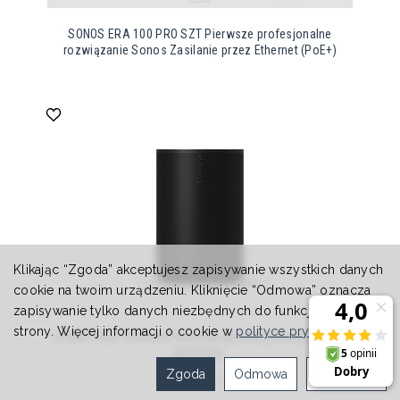
SONOS ERA 100 PRO SZT Pierwsze profesjonalne
rozwiązanie Sonos Zasilanie przez Ethernet (PoE+)
Klikając “Zgoda” akceptujesz zapisywanie wszystkich danych
cookie na twoim urządzeniu. Kliknięcie “Odmowa” oznacza
zapisywanie tylko danych niezbędnych do funkcjonowania
strony. Więcej informacji o cookie w
polityce prywatności
.
SONOS ERA 100 Black Domowy głośnik półkowy nowej
generacji,
999,00 zł
Zgoda
Odmowa
Ustawienia