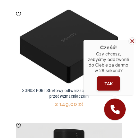
Cześć!
Czy chcesz,
żebyśmy oddzwonili
do Ciebie za darmo
w
28
sekund?
TAK
SONOS PORT Strefowy odtwarzacz z wbudowanym
przedwzmacniaczem
2 149,00 zł