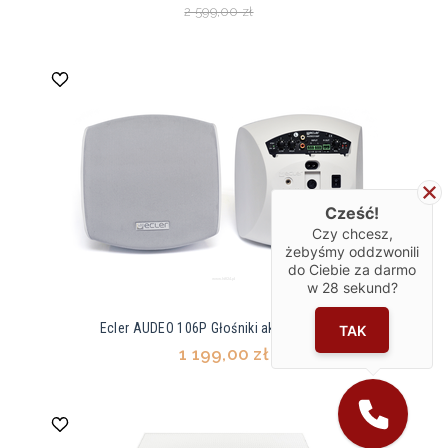
2 599,00 zł
Cześć!
Czy chcesz,
żebyśmy oddzwonili
do Ciebie za darmo
w
28
sekund?
Ecler AUDEO 106P Głośniki aktywne (para)
TAK
1 199,00 zł