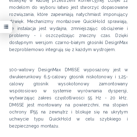
estetykę w każdej przestrzeni komercyjnej. Dzięki 12
modelom do wyboru łatwo jest stworzyć dopasowane
rozwiązania, które zapewniają natychmiast imponujący
dźwięk. Mechanizmy montażowe QuickHold sprawiają,
że instalacja jest wydajna, zmniejszając obciążenie i
problemy - i oszczędzając znaczny czas. Dzięki
dostępnym wersjom czarno-białym głośniki DesignMax
bezproblemowo integrują się z każdym wystrojem.
100-watowy DesignMax DM6SE wyposażony jest w
dwukierunkowy 6,5-calowy głośnik niskotonowy i 1,25-
calowy głośnik wysokotonowy zamontowany
współosiowo w systemie wyrównania dyspersji,
wytwarzając zakres częstotliwości 55 Hz - 20 kHz.
DM6SE jest montowany na powierzchni, ma stopień
ochrony IP55 na zewnątrz i blokuje się na ukrytym
uchwycie typu QuickHold w celu szybkiego i
bezpiecznego montażu.