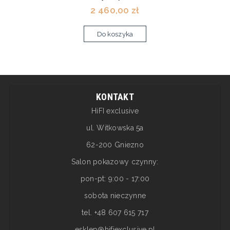
2 460,00 zł
Do koszyka
KONTAKT
HiFI exclusive
ul. Witkowska 5a
62-200 Gniezno
Salon pokazowy czynny:
pon-pt: 9:00 - 17:00
sobota nieczynne
tel. +48 607 615 717
esklep@hifiexclusive.pl