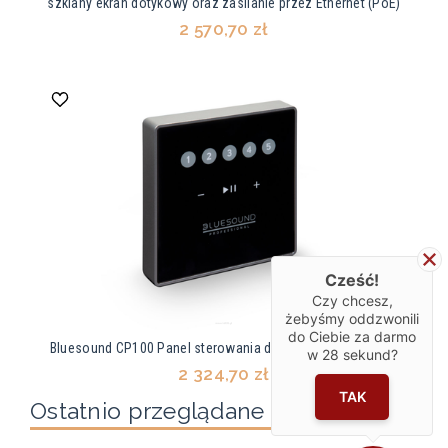
szklany ekran dotykowy oraz zasilanie przez Ethernet (PoE)
2 570,70 zł
Cześć!
Czy chcesz,
żebyśmy oddzwonili
do Ciebie za darmo
Bluesound CP100 Panel sterowania do montażu na ścianie
w
28
sekund?
2 324,70 zł
TAK
Ostatnio przeglądane produkty