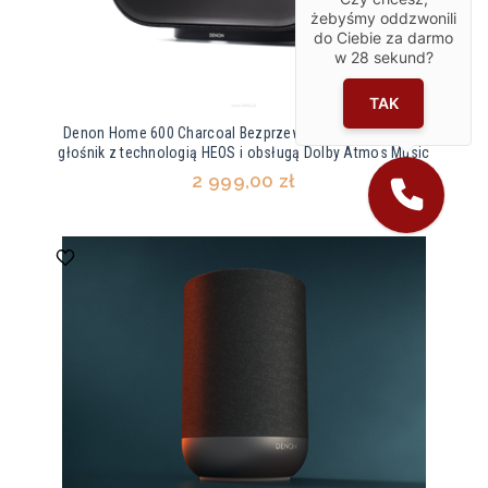
żebyśmy oddzwonili
do Ciebie za darmo
w
28
sekund?
TAK
Denon Home 600 Charcoal Bezprzewodowy inteligentny
głośnik z technologią HEOS i obsługą Dolby Atmos Music
2 999,00 zł