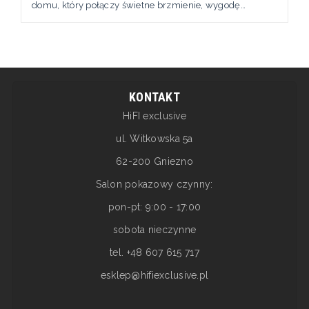
domu, który połączy świetne brzmienie, wygodę
użytkowania i możliwość rozbudowy? Seria Denon Home
to jedna z najciekawszych propozycji w świecie
bezprzewodowego multiroomu. W tym artykule
porównujemy trzy modele: Denon Home 200, 400 i 600
– aby pomóc dobrać idealne...
KONTAKT
HiFI exclusive
ul. Witkowska 5a
62-200 Gniezno
Salon pokazowy czynny:
pon-pt: 9:00 - 17:00
sobota nieczynne
tel. +48 607 615 717
esklep@hifiexclusive.pl