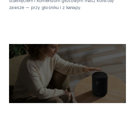
stuknięciem i komendom głosowym masz kontrolę
zawsze — przy głośniku i z kanapy.