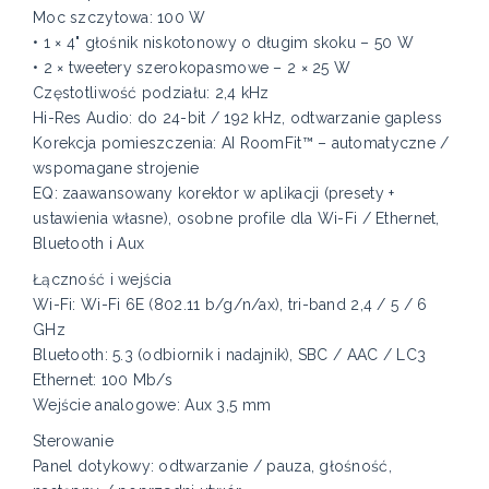
Moc szczytowa: 100 W
• 1 × 4" głośnik niskotonowy o długim skoku – 50 W
• 2 × tweetery szerokopasmowe – 2 × 25 W
Częstotliwość podziału: 2,4 kHz
Hi-Res Audio: do 24-bit / 192 kHz, odtwarzanie gapless
Korekcja pomieszczenia: AI RoomFit™ – automatyczne /
wspomagane strojenie
EQ: zaawansowany korektor w aplikacji (presety +
ustawienia własne), osobne profile dla Wi-Fi / Ethernet,
Bluetooth i Aux
Łączność i wejścia
Wi-Fi: Wi-Fi 6E (802.11 b/g/n/ax), tri-band 2,4 / 5 / 6
GHz
Bluetooth: 5.3 (odbiornik i nadajnik), SBC / AAC / LC3
Ethernet: 100 Mb/s
Wejście analogowe: Aux 3,5 mm
Sterowanie
Panel dotykowy: odtwarzanie / pauza, głośność,