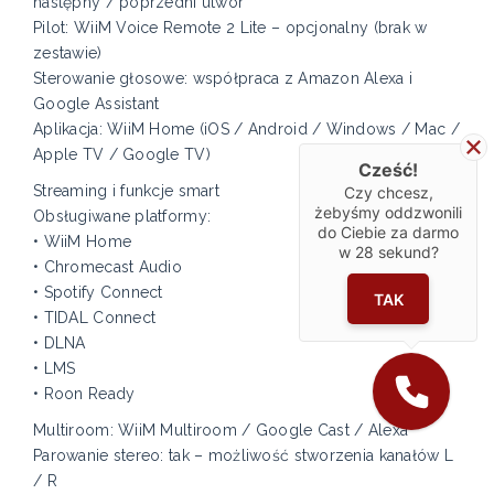
następny / poprzedni utwór
Pilot: WiiM Voice Remote 2 Lite – opcjonalny (brak w
zestawie)
Sterowanie głosowe: współpraca z Amazon Alexa i
Google Assistant
Aplikacja: WiiM Home (iOS / Android / Windows / Mac /
Apple TV / Google TV)
Cześć!
Streaming i funkcje smart
Czy chcesz,
żebyśmy oddzwonili
Obsługiwane platformy:
do Ciebie za darmo
• WiiM Home
w
28
sekund?
• Chromecast Audio
• Spotify Connect
TAK
• TIDAL Connect
• DLNA
• LMS
• Roon Ready
Multiroom: WiiM Multiroom / Google Cast / Alexa
Parowanie stereo: tak – możliwość stworzenia kanałów L
/ R