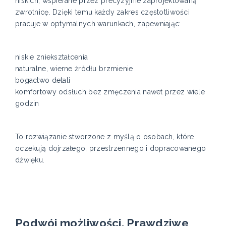
niskich, wspierane przez precyzyjnie zaprojektowaną
zwrotnicę. Dzięki temu każdy zakres częstotliwości
pracuje w optymalnych warunkach, zapewniając:
niskie zniekształcenia
naturalne, wierne źródłu brzmienie
bogactwo detali
komfortowy odsłuch bez zmęczenia nawet przez wiele
godzin
To rozwiązanie stworzone z myślą o osobach, które
oczekują dojrzałego, przestrzennego i dopracowanego
dźwięku.
Podwój możliwości. Prawdziwe