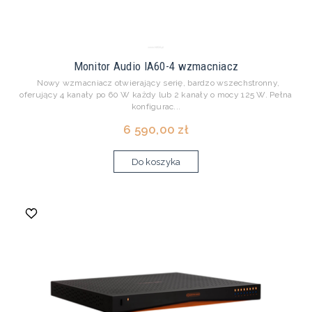
Monitor Audio IA60-4 wzmacniacz
Nowy wzmacniacz otwierający serię, bardzo wszechstronny,
oferujący 4 kanały po 60 W każdy lub 2 kanały o mocy 125 W. Pełna
konfigurac...
6 590,00 zł
Do koszyka