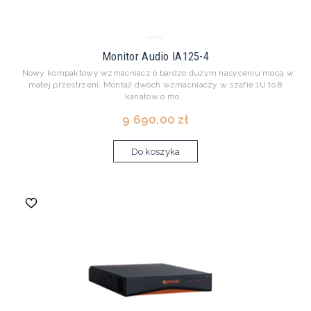
Monitor Audio IA125-4
Nowy kompaktowy wzmacniacz o bardzo dużym nasyceniu mocą w
małej przestrzeni. Montaż dwóch wzmacniaczy w szafie 1U to 8
kanałów o mo...
9 690,00 zł
Do koszyka