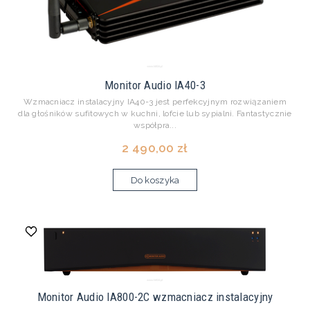
Monitor Audio IA40-3
Wzmacniacz instalacyjny IA40-3 jest perfekcyjnym rozwiązaniem
dla głośników sufitowych w kuchni, lofcie lub sypialni. Fantastycznie
współpra...
2 490,00 zł
Do koszyka
Monitor Audio IA800-2C wzmacniacz instalacyjny