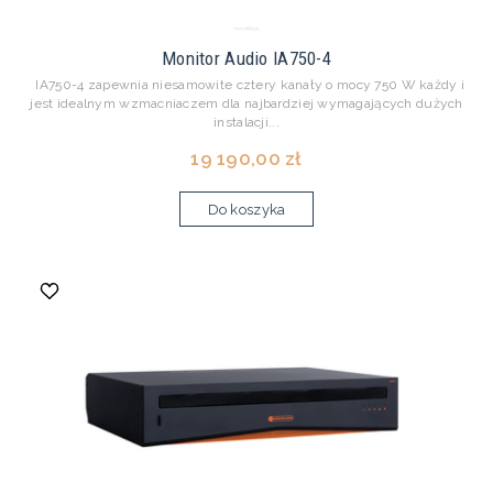
Monitor Audio IA750-4
IA750-4 zapewnia niesamowite cztery kanały o mocy 750 W każdy i
jest idealnym wzmacniaczem dla najbardziej wymagających dużych
instalacji...
19 190,00 zł
Do koszyka