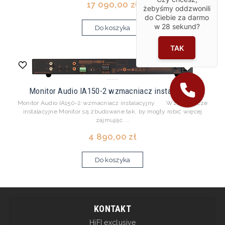
17 090,00 zł
żebyśmy oddzwonili
do Ciebie za darmo
w
28
sekund?
Do koszyka
TAK
Monitor Audio IA150-2 wzmacniacz instalacyjny
Monitor Audio IA150-2 wzmacniacz instalacyjny Wzmacniacze
instalacyjne Monitor są zbudowane tak, by mogły robić więcej
zajmując ...
4 890,00 zł
Do koszyka
KONTAKT
HiFI exclusive