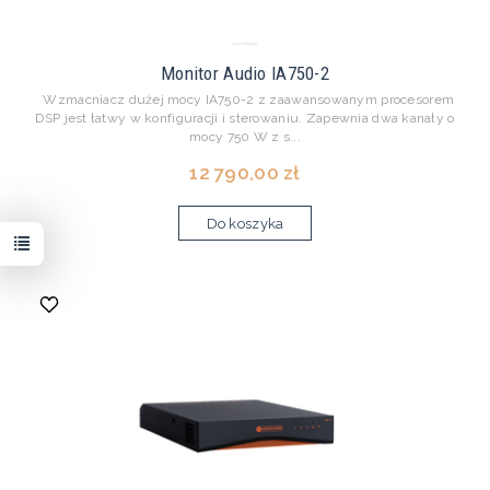
Monitor Audio IA750-2
Wzmacniacz dużej mocy IA750-2 z zaawansowanym procesorem
DSP jest łatwy w konfiguracji i sterowaniu. Zapewnia dwa kanały o
mocy 750 W z s...
12 790,00 zł
Do koszyka