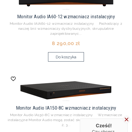
Monitor Audio IA60-12 wzmacniacz instalacyjny
Monitor Audio IAIA60-12 wzmacniacz instalacyjny Pochodzący z
naszej linii wzmacniaczy dystrybucyjnych, skrupulatnie
zaprojektowanyc...
8 290,00 zł
Do koszyka
Monitor Audio IA150-8C wzmacniacz instalacyjny
Monitor Audio IA150-8C wzmacniacz instalacyjny Wzmacniacze
instalacyjne Monitor Audio mogą zostać skonfigurowane do pracy z 1,
Cześć!
2, 3...
Czy chcesz,