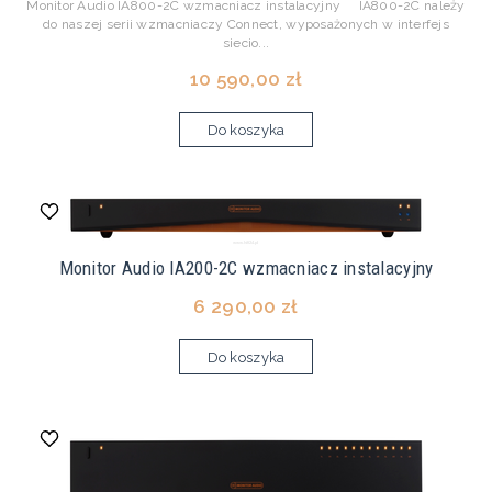
Monitor Audio IA800-2C wzmacniacz instalacyjny IA800-2C należy
do naszej serii wzmacniaczy Connect, wyposażonych w interfejs
siecio...
10 590,00 zł
Do koszyka
Monitor Audio IA200-2C wzmacniacz instalacyjny
6 290,00 zł
Do koszyka