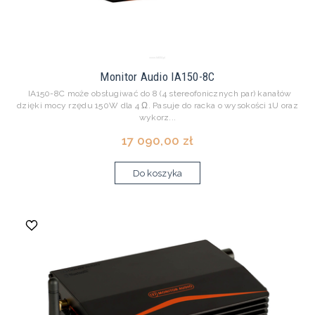
Monitor Audio IA150-8C
IA150-8C może obsługiwać do 8 (4 stereofonicznych par) kanałów
dzięki mocy rzędu 150W dla 4 Ω. Pasuje do racka o wysokości 1U oraz
wykorz...
17 090,00 zł
Do koszyka