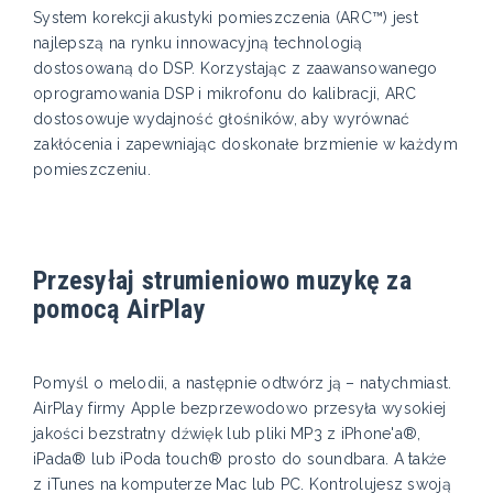
System korekcji akustyki pomieszczenia (ARC™) jest
najlepszą na rynku innowacyjną technologią
dostosowaną do DSP. Korzystając z zaawansowanego
oprogramowania DSP i mikrofonu do kalibracji, ARC
dostosowuje wydajność głośników, aby wyrównać
zakłócenia i zapewniając doskonałe brzmienie w każdym
pomieszczeniu.
Przesyłaj strumieniowo muzykę za
pomocą AirPlay
Pomyśl o melodii, a następnie odtwórz ją – natychmiast.
AirPlay firmy Apple bezprzewodowo przesyła wysokiej
jakości bezstratny dźwięk lub pliki MP3 z iPhone'a®,
iPada® lub iPoda touch® prosto do soundbara. A także
z iTunes na komputerze Mac lub PC. Kontrolujesz swoją