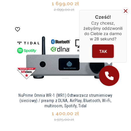
1 699,00 zł
2 699,00 zł
Cześć!
Czy chcesz,
żebyśmy oddzwonili
do Ciebie za darmo
w
28
sekund?
TAK
NuPrime Omnia WR-1 (WR1) Odtwarzacz strumieniowy
(sieciowy) / preamp z DLNA, AirPlay, Bluetooth, Wi-Fi,
multiroom, Spotify, Tidal
1 400,00 zł
1 975,00 zł