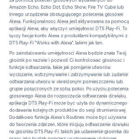
Amazon Echo, Echo Dot, Echo Show, Fire TV Cube lub
innego urządzenia obsługującego polecenia głosowe
Alexa. Funkcjonalność Alexa jest aktywowana za pomocą
aplikacji Alexa, aby włączyć umiejętność DTS Play-Fi. To
łączy twoje konto Alexa z produktami kompatybilnymi z
DTS Play-Fi "Works with Alexa", takimi jak ten.
Po zainstalowaniu umiejętności Alexa będzie znała Twój
głośnik po nazwie i pozwoli Ci kontrolować głośność i
funkcje odtwarzania, takie jak pomijanie utworów,
wyciszanie, wstrzymywanie i zatrzymywanie lub żądanie
odtwarzania utworu w określonym pomieszczeniu lub
grupie połączonych ze sobą pokoi. Po użyciu polecenia
głosowego Alexa do rozpoczęcia odtwarzania dźwięku,
aplikacja DTS Play-Fi może być użyta do dynamicznego
dodawania kolejnych produktów do sesji strumieniowej.
Dodatkowo funkcja Alexa's Routines może być używana
do tworzenia zdarzeń, które inicjują odtwarzanie dźwięku
na głośniku DTS Play-Fi, takich jak ustawienie głośnika do
pracy jako budzik poprzez uruchomienie ulubionej