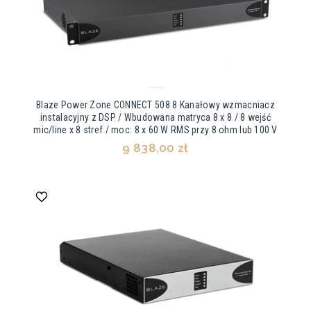
Blaze Power Zone CONNECT 508 8 Kanałowy wzmacniacz
instalacyjny z DSP / Wbudowana matryca 8 x 8 / 8 wejść
mic/line x 8 stref / moc: 8 x 60 W RMS przy 8 ohm lub 100 V
9 838,00 zł