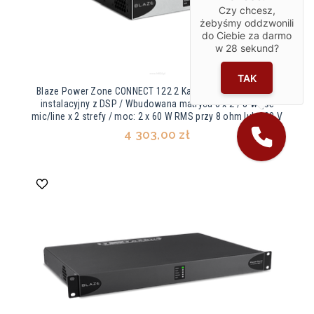
Czy chcesz,
żebyśmy oddzwonili
do Ciebie za darmo
w
28
sekund?
TAK
Blaze Power Zone CONNECT 122 2 Kanałowy wzmacniacz
instalacyjny z DSP / Wbudowana matryca 8 x 2 / 8 wejść
mic/line x 2 strefy / moc: 2 x 60 W RMS przy 8 ohm lub 100 V
4 303,00 zł