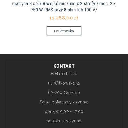
matryca 8 x 2 / 8 wejść mic/line x 2 strefy / moc: 2 x
750 W RMS przy 8 ohm lub 100 V/
11 068,00 zł
Do koszyka
KONTAKT
HiFI exclusive
ul. Witkowska 5a
62-200 Gniezno
Salon pokazowy czynny:
pon-pt: 9:00 - 17:00
sobota nieczynne