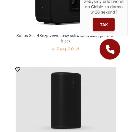
żebyśmy oddzwonili
do Ciebie za darmo
w
28
sekund?
TAK
Sonos Sub 4 Bezprzewodowy subwoofer klasy premium
black
4 299,00 zł