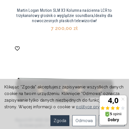
Martin Logan Motion SLM X3 Kolumna naścienna LCR to
trzykanałowy głośnik o wyglądzie soundbara,Idealny dla
nowoczesnych płaskich telewizorów!
7 200,00 zł
Klikając “Zgoda” akceptujesz zapisywanie wszystkich danych
cookie na twoim urządzeniu. Kliknięcie “Odmowa” oznacza
zapisywanie tylko danych niezbędnych do funkcjonowania
strony. Więcej informacji o cookie w
polityce prywatności
.
Klipsch RP-440D SB On-Wall | Negocjuj cenę | raty 20x0% +
Zgoda
Odmowa
Ustawienia
dostawa gratis | salon Gniezno | instalacje | projekty |