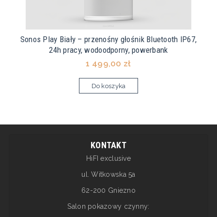
Sonos Play Biały – przenośny głośnik Bluetooth IP67,
24h pracy, wodoodporny, powerbank
1 499,00 zł
Do koszyka
KONTAKT
HiFI exclusive
ul. Witkowska 5a
62-200 Gniezno
Salon pokazowy czynny: