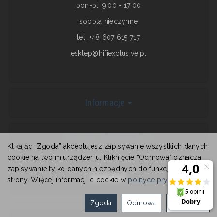
pon-pt: 9:00 - 17:00
sobota nieczynne
tel. +48 607 615 717
esklep@hifiexclusive.pl
Informacje
Dostawa i dostępność
Klikając “Zgoda” akceptujesz zapisywanie wszystkich danych
cookie na twoim urządzeniu. Kliknięcie “Odmowa” oznacza
zapisywanie tylko danych niezbędnych do funkcjonowania
KONTAKT
strony. Więcej informacji o cookie w
polityce prywatności
.
Zgoda
Odmowa
Ustawienia